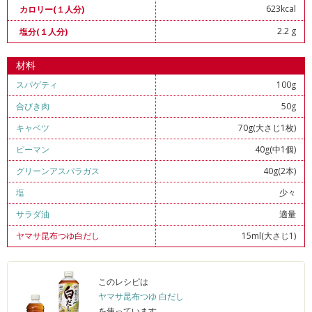
623kcal
カロリー(１人分)
2.2 g
塩分(１人分)
材料
スパゲティ
100g
合びき肉
50g
キャベツ
70g(大さじ1枚)
ピーマン
40g(中1個)
グリーンアスパラガス
40g(2本)
塩
少々
サラダ油
適量
ヤマサ昆布つゆ白だし
15ml(大さじ1)
このレシピは
ヤマサ昆布つゆ 白だし
を使っています