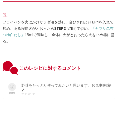
フライパンを火にかけサラダ油を熱し、合びき肉と
STEP1
を入れて
炒め、ある程度火がとおったら
STEP2
も加えて炒め、
「ヤマサ昆布
つゆ白だし」
15mlで調味し、全体に火がとおったら火を止め器に盛
る。
このレシピに対するコメント
野菜をたっぷり使ってみたいと思います。お見事‼招福
🎵
野良猫
2021.03.30