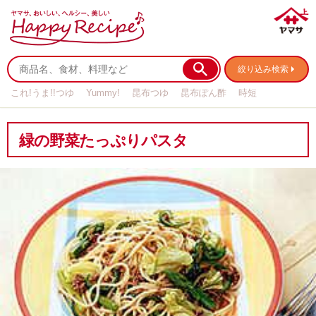
絞り込み検索
これ!うま!!つゆ
Yummy!
昆布つゆ
昆布ぽん酢
時短
リメイク
作り置き
基本の
緑の野菜たっぷりパスタ