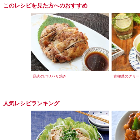
このレシピを見た方へのおすすめ
鶏肉のパリパリ焼き
青梗菜のグリー
人気レシピランキング