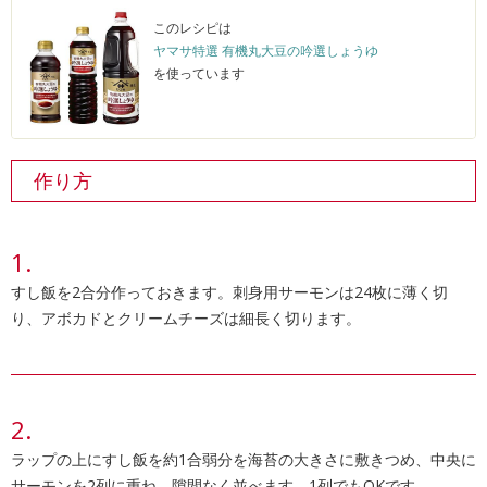
このレシピは
ヤマサ特選 有機丸大豆の吟選しょうゆ
を使っています
作り方
すし飯を2合分作っておきます。刺身用サーモンは24枚に薄く切
り、アボカドとクリームチーズは細⻑く切ります。
ラップの上にすし飯を約1合弱分を海苔の大きさに敷きつめ、中央に
サーモンを2列に重ね、隙間なく並べます。1列でもOKです。