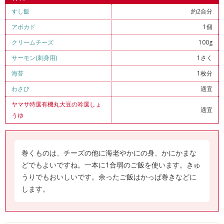
すし飯
約2合分
アボカド
1個
クリームチーズ
100g
サーモン(刺身用)
1さく
海苔
1枚分
わさび
適宜
ヤマサ特選有機丸大豆の吟選しょ
適宜
うゆ
巻くものは、チーズの他に海老やかにの身、かにかまな
どでもよいですね。一本に1合弱のご飯を使います。きゅ
うりでもおいしいです。余ったご飯はかっぱ巻きなどに
します。