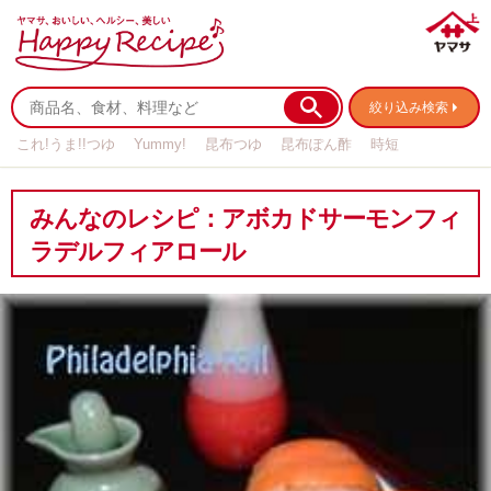
絞り込み検索
これ!うま!!つゆ
Yummy!
昆布つゆ
昆布ぽん酢
時短
リメイク
作り置き
基本の
みんなのレシピ：アボカドサーモンフィ
ラデルフィアロール