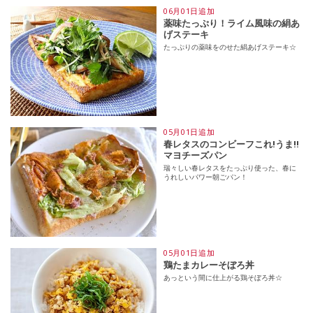
06月01日追加
薬味たっぷり！ライム風味の絹あ
げステーキ
たっぷりの薬味をのせた絹あげステーキ☆
05月01日追加
春レタスのコンビーフこれ!うま!!
マヨチーズパン
瑞々しい春レタスをたっぷり使った、春に
うれしいパワー朝ごパン！
05月01日追加
鶏たまカレーそぼろ丼
あっという間に仕上がる鶏そぼろ丼☆