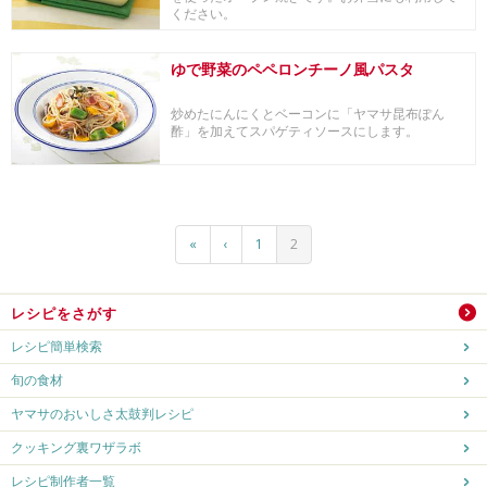
ください。
ゆで野菜のペペロンチーノ風パスタ
炒めたにんにくとベーコンに「ヤマサ昆布ぽん
酢」を加えてスパゲティソースにします。
«
‹
1
2
レシピをさがす
レシピ簡単検索
旬の食材
ヤマサのおいしさ太鼓判レシピ
クッキング裏ワザラボ
レシピ制作者一覧