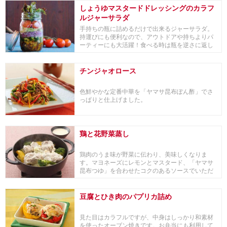
しょうゆマスタードドレッシングのカラフ
ルジャーサラダ
手持ちの瓶に詰めるだけで出来るジャーサラダ。
持運びにも便利なので、アウトドアや持ちよりパ
ーティーにも大活躍！食べる時は瓶を逆さに返し
お皿に盛り...
チンジャオロース
色鮮やかな定番中華を「ヤマサ昆布ぽん酢」でさ
っぱりと仕上げました。
鶏と花野菜蒸し
鶏肉のうま味が野菜に伝わり、美味しくなりま
す。マヨネーズにレモンとマスタード、「ヤマサ
昆布つゆ」を合わせたコクのあるソースでいただ
きます。
豆腐とひき肉のパプリカ詰め
見た目はカラフルですが、中身はしっかり和素材
を使ったオーブン焼きです。お弁当にも利用して