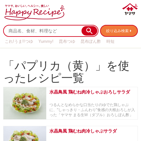
絞り込み検索
これ!うま!!つゆ
Yummy!
昆布つゆ
昆布ぽん酢
時短
リメイク
作り置き
基本の
「パプリカ（黄）」を使
ったレシピ一覧
水晶鳥風 鶏むね肉冷しゃぶおろしサラダ
つるんとなめらかな口当たりのゆでた鶏しゃぶ
に、”しゃっきり・ふんわり”食感の大根おろしが入
った「ヤマサ まる生W（ダブル）おろしぽん酢」
をかけ...
水晶鳥風 鶏むね肉冷しゃぶサラダ