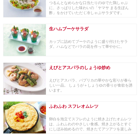
つるんとなめらかな口当たりのゆでた鶏しゃぶ
に、さっぱりした味わいの「ヤマサ まる生ぽん
酢」をかけていただく冷しゃぶサラダです。
生ハムブーケサラダ
カップに詰めてブーケのように盛り付けたサラ
ダ。ハムなどでバラの花を作って華やかに。
えびとアスパラのしょうゆ炒め
えびとアスパラ、パプリカの華やかな彩りが春ら
しい一品。 しょうが＋しょうゆの香りが食欲を誘
います。
ふわふわ スフレオムレツ
卵白を泡立てスフレのように焼き上げたオムレツ
は、ふわふわのやさしい食感。焼き上がるとすぐ
にしぼみ始めるので、焼きたてアツアツを楽しみ
ましょう。...