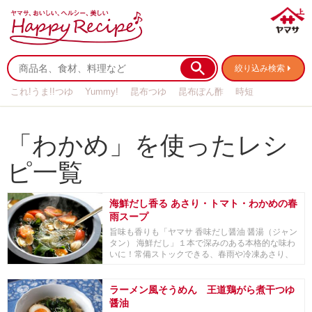
絞り込み検索
これ!うま!!つゆ
Yummy!
昆布つゆ
昆布ぽん酢
時短
リメイク
作り置き
基本の
「わかめ」を使ったレシ
ピ一覧
海鮮だし香る あさり・トマト・わかめの春
雨スープ
旨味も香りも「ヤマサ 香味だし醤油 醤湯（ジャン
タン） 海鮮だし」１本で深みのある本格的な味わ
いに！常備ストックできる、春雨や冷凍あさり、
乾燥...
ラーメン風そうめん 王道鶏がら煮干つゆ
醤油