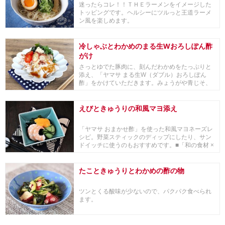
迷ったらコレ！！ＴＨＥラーメンをイメージした
トッピングです。ヘルシーにツルっと王道ラーメ
ン風を楽しめます。
冷しゃぶとわかめのまる生Wおろしぽん酢
がけ
さっとゆでた豚肉に、刻んだわかめをたっぷりと
添え、「ヤマサ まる生W（ダブル）おろしぽん
酢」をかけていただきます。みょうがや青じそ、
おろししょ...
えびときゅうりの和風マヨ添え
「ヤマサ おまかせ酢」を使った和風マヨネーズレ
シピ。野菜スティックのディップにしたり、サン
ドイッチに使うのもおすすめです。■「和の食材 ×
世...
たこときゅうりとわかめの酢の物
ツンとくる酸味が少ないので、パクパク食べられ
ます。