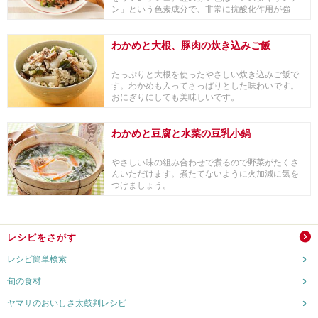
ン」という色素成分で、非常に抗酸化作用が強
く、その抗酸...
わかめと大根、豚肉の炊き込みご飯
たっぷりと大根を使ったやさしい炊き込みご飯で
す。わかめも入ってさっぱりとした味わいです。
おにぎりにしても美味しいです。
わかめと豆腐と水菜の豆乳小鍋
やさしい味の組み合わせで煮るので野菜がたくさ
んいただけます。煮たてないように火加減に気を
つけましょう。
レシピをさがす
レシピ簡単検索
旬の食材
ヤマサのおいしさ太鼓判レシピ