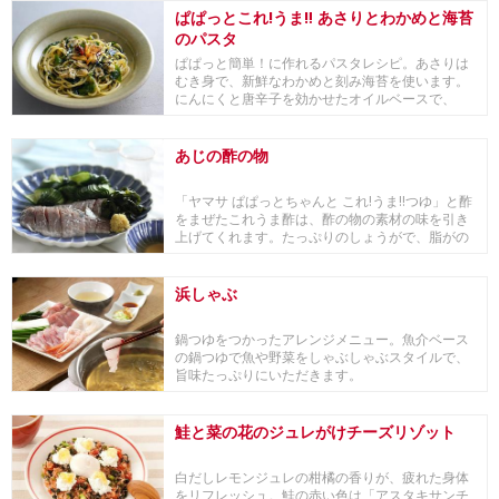
ぱぱっとこれ!うま‼ あさりとわかめと海苔
のパスタ
ぱぱっと簡単！に作れるパスタレシピ。あさりは
むき身で、新鮮なわかめと刻み海苔を使います。
にんにくと唐辛子を効かせたオイルベースで、
「ヤマサ ぱ...
あじの酢の物
「ヤマサ ぱぱっとちゃんと これ!うま!!つゆ」と酢
をまぜたこれうま酢は、酢の物の素材の味を引き
上げてくれます。たっぷりのしょうがで、脂がの
っ...
浜しゃぶ
鍋つゆをつかったアレンジメニュー。魚介ベース
の鍋つゆで魚や野菜をしゃぶしゃぶスタイルで、
旨味たっぷりにいただきます。
鮭と菜の花のジュレがけチーズリゾット
白だしレモンジュレの柑橘の香りが、疲れた身体
をリフレッシュ。鮭の赤い色は「アスタキサンチ