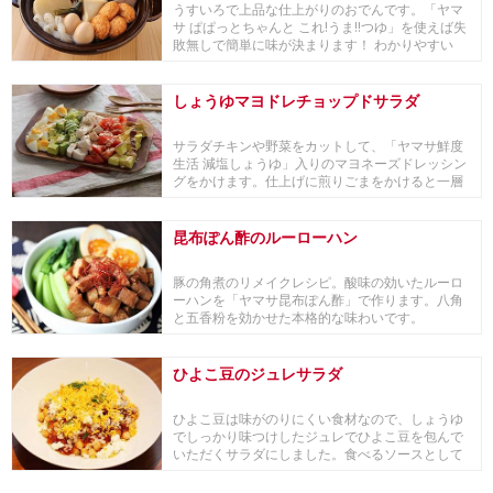
うすいろで上品な仕上がりのおでんです。「ヤマ
サ ぱぱっとちゃんと これ!うま!!つゆ」を使えば失
敗無しで簡単に味が決まります！ わかりやすい
動...
しょうゆマヨドレチョップドサラダ
サラダチキンや野菜をカットして、「ヤマサ鮮度
生活 減塩しょうゆ」入りのマヨネーズドレッシン
グをかけます。仕上げに煎りごまをかけると一層
風味がよ...
昆布ぽん酢のルーローハン
豚の角煮のリメイクレシピ。酸味の効いたルーロ
ーハンを「ヤマサ昆布ぽん酢」で作ります。八角
と五香粉を効かせた本格的な味わいです。
ひよこ豆のジュレサラダ
ひよこ豆は味がのりにくい食材なので、しょうゆ
でしっかり味つけしたジュレでひよこ豆を包んで
いただくサラダにしました。食べるソースとして
しょうゆを...