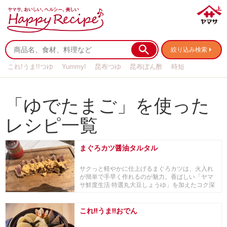
絞り込み検索
これ!うま!!つゆ
Yummy!
昆布つゆ
昆布ぽん酢
時短
リメイク
作り置き
基本の
「ゆでたまご」を使った
レシピ一覧
まぐろカツ醤油タルタル
サクっと軽やかに仕上げるまぐろカツは、火入れ
が簡単で手早く作れるのが魅力。香ばしい「ヤマ
サ鮮度生活 特選丸大豆しょうゆ」を加えたコク深
いタルタ...
これ‼うま‼おでん