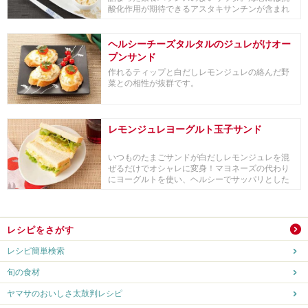
酸化作用が期待できるアスタキサンチンが含まれ
ているため...
ヘルシーチーズタルタルのジュレがけオー
プンサンド
作れるティップと白だしレモンジュレの絡んだ野
菜との相性が抜群です。
レモンジュレヨーグルト玉子サンド
いつものたまごサンドが白だしレモンジュレを混
ぜるだけでオシャレに変身！マヨネーズの代わり
にヨーグルトを使い、ヘルシーでサッパリとした
仕上がりに。
レシピをさがす
レシピ簡単検索
旬の食材
ヤマサのおいしさ太鼓判レシピ