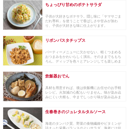
ちょっぴり甘めのポテトサラダ
子供が大好きなポテサラ。隠し味に「ヤマサごま
だれ専科」を使うことで香ばしさや甘みが加わ
り、子供が大好きな味に仕上がります。
リボンパスタチップス
パーティーメニューに欠かせない、軽くつまめる
おつまみをかわいらしく演出。そのままでももち
ろん、ディップを色々とアレンジしても楽しめま
す。
炊飯器おでん
具材を用意すれば、後は炊飯機にお任せのお手軽
レシピ。火加減の心配もいりません。味が染み込
みにくい大根も、中までしっかり味が染み込みま
す。 「ヤ...
生春巻きのジュレタルタルソース
海老のタンパク質、野菜の食物繊維やビタミンが
詰まった栄養バランスのよいサラダ。海老には抗