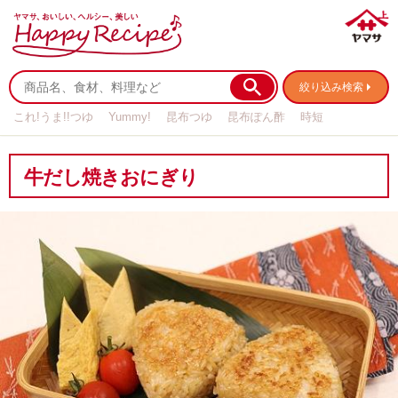
絞り込み検索
これ!うま!!つゆ
Yummy!
昆布つゆ
昆布ぽん酢
時短
リメイク
作り置き
基本の
牛だし焼きおにぎり