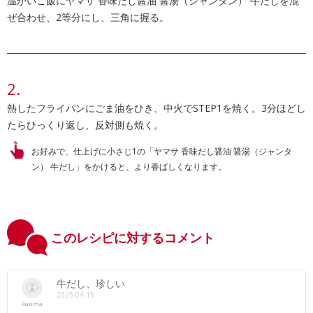
温かいご飯にヤマサ 香味だし醤油 醤湯（ジャンタン） 牛だしを混
ぜ合わせ、2等分にし、三角に握る。
熱したフライパンにごま油をひき、中火でSTEP1を焼く。3分ほどし
たらひっくり返し、反対側も焼く。
お好みで、仕上げに小さじ1の「ヤマサ 香味だし醤油 醤湯（ジャンタ
ン） 牛だし」をかけると、より香ばしくなります。
このレシピに対するコメント
牛だし、珍しい
2025.04.15
Ranma