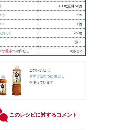
豆
100g(正味50g)
クラ
6本
マト
1個
根おろし
250g
少々
マサ昆布つゆ白だし
大さじ2
このレシピは
ヤマサ昆布つゆ 白だし
を使っています
このレシピに対するコメント