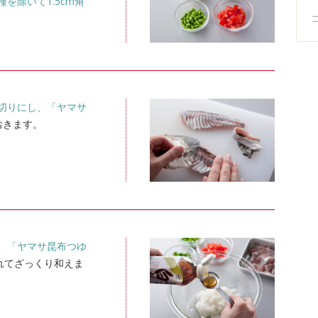
を除いて1.5cm角
切りにし、
「ヤマサ
おきます。
、
「ヤマサ昆布つゆ
れてざっくり和えま