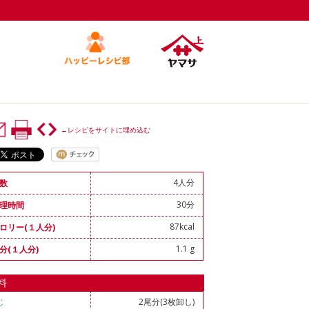
←レシピをサイトに埋め込む
4人分
数
30分
理時間
87kcal
ロリー(１人分)
1.1 g
分(１人分)
料
じ
2尾分(3枚卸し)