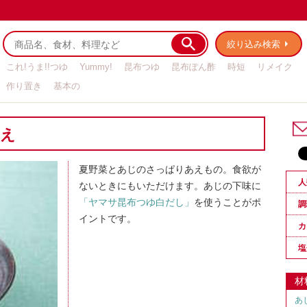
絞り込み検索
これ!うま!!つゆ
Yummy!
昆布つゆ
昆布ぽん酢
時短
リメイク
作り置き
基本の
和え
夏野菜とあじのさっぱりあえもの。食欲が
人
ないときにもいただけます。あじの下味に
「ヤマサ昆布つゆ白だし」
を使うことがポ
調
イントです。
カ
塩
材
あ