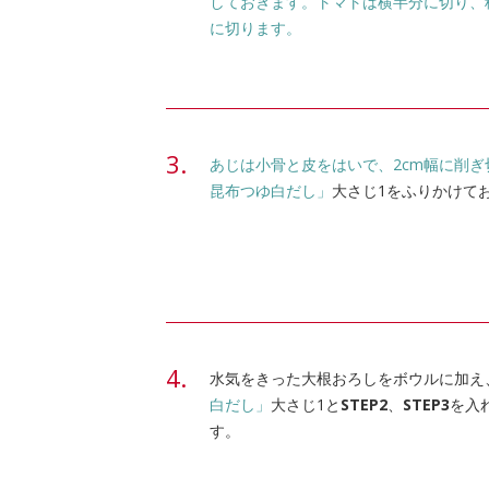
しておきます。トマトは横半分に切り、種
に切ります。
あじは小骨と皮をはいで、2cm幅に削ぎ
昆布つゆ白だし」
大さじ1をふりかけて
水気をきった大根おろしをボウルに加え
白だし」
大さじ1と
STEP2
、
STEP3
を入
す。