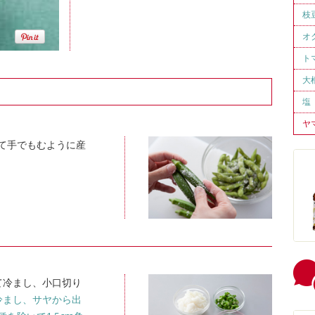
枝
オ
ト
大
塩
ヤ
て手でもむように産
て冷まし、小口切り
冷まし、サヤから出