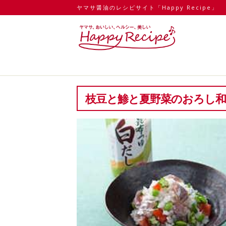
ヤマサ醤油のレシピサイト「Happy Recipe」
枝豆と鯵と夏野菜のおろし