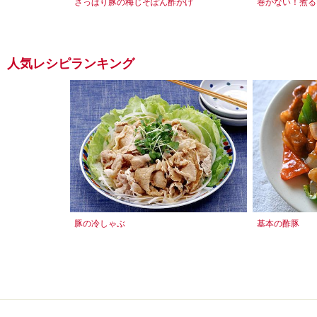
さっぱり豚の梅じそぽん酢がけ
巻かない！煮る
人気レシピランキング
豚の冷しゃぶ
基本の酢豚