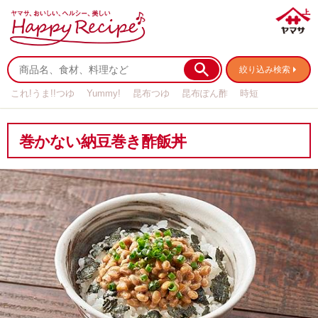
絞り込み検索
これ!うま!!つゆ
Yummy!
昆布つゆ
昆布ぽん酢
時短
リメイク
作り置き
基本の
巻かない納豆巻き酢飯丼