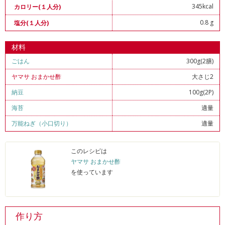
345kcal
カロリー(１人分)
0.8 g
塩分(１人分)
材料
ごはん
300g(2膳)
ヤマサ おまかせ酢
大さじ2
納豆
100g(2P)
海苔
適量
万能ねぎ（小口切り）
適量
このレシピは
ヤマサ おまかせ酢
を使っています
作り方