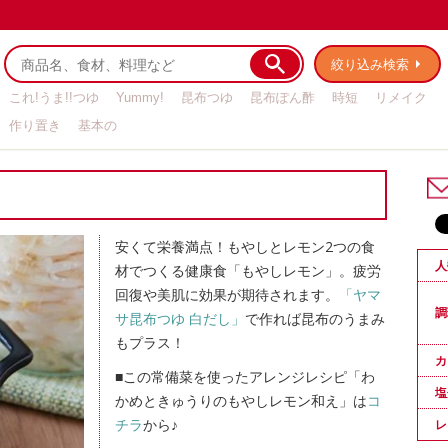
絞り込み検索
これ!うま!!つゆ
Yummy!
昆布つゆ
昆布ぽん酢
時短
リメイク
作り置き
基本の
安くて栄養満点！もやしとレモン2つの食
人
材でつくる健康食「もやしレモン」。疲労
回復や美肌に効果が期待されます。
「ヤマ
調
サ昆布つゆ 白だし」
で作れば昆布のうまみ
もプラス！
カ
■この常備菜を使ったアレンジレシピ「わ
塩
かめときゅうりのもやしレモン和え」は
コ
チラ
から♪
レ