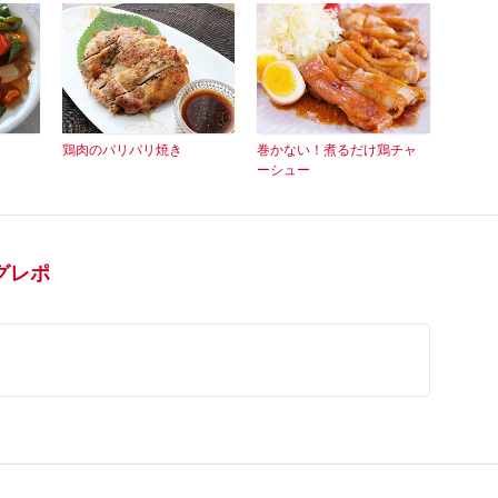
鶏肉のパリパリ焼き
巻かない！煮るだけ鶏チャ
ーシュー
グレポ