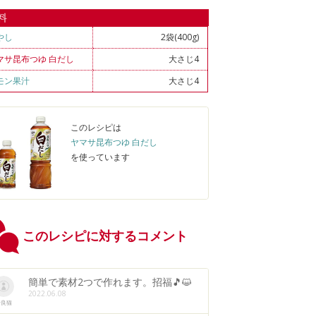
料
やし
2袋(400g)
マサ昆布つゆ 白だし
大さじ4
モン果汁
大さじ4
このレシピは
ヤマサ昆布つゆ 白だし
を使っています
このレシピに対するコメント
簡単で素材2つで作れます。招福🎵😺
2022.06.08
野良猫