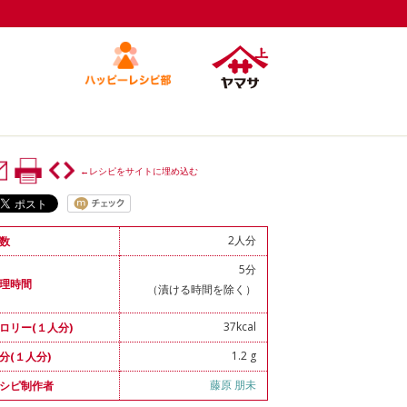
←レシピをサイトに埋め込む
2人分
数
5分
理時間
（漬ける時間を除く）
37kcal
ロリー(１人分)
1.2 g
分(１人分)
藤原 朋未
シピ制作者