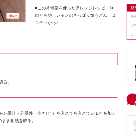
材
■この常備菜を使ったアレンジレシピ「豚
肉ともやしレモンのさっぱり焼うどん」は
も
コチラ
から♪
ヤ
レ
切る。
ン果汁（分量外 小さじ1）を入れてを入れてSTEP1を加え
のまま粗熱を取る。