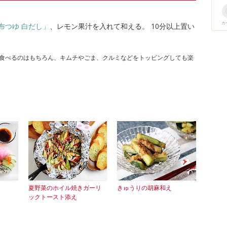
カ
布つゆ 白だし」
、レモン果汁を入れて和える。 10分以上置い
ま食べるのはもちろん、キムチやごま、クルミなどをトッピングしても楽
夏野菜のホイル焼きガーリ
きゅうりの胡麻和え
ックトースト添え