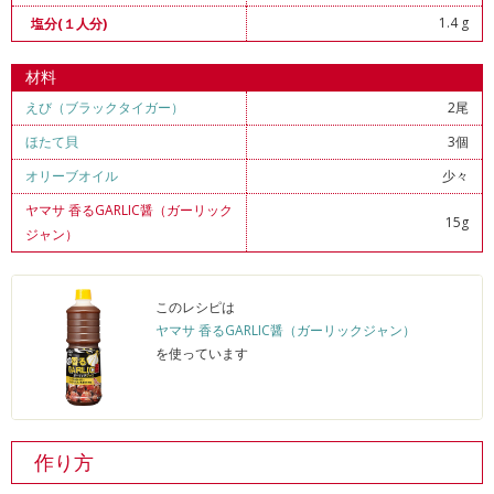
1.4 g
塩分(１人分)
材料
えび（ブラックタイガー）
2尾
ほたて貝
3個
オリーブオイル
少々
ヤマサ 香るGARLIC醤（ガーリック
15g
ジャン）
このレシピは
ヤマサ 香るGARLIC醤（ガーリックジャン）
を使っています
作り方