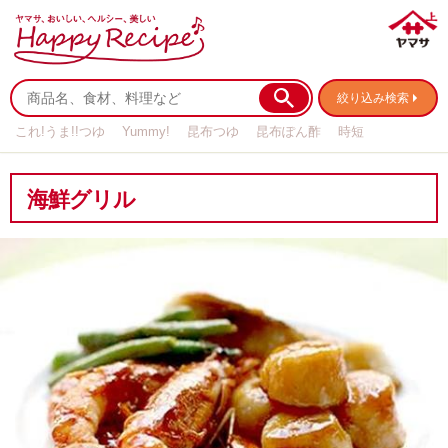
絞り込み検索
これ!うま!!つゆ
Yummy!
昆布つゆ
昆布ぽん酢
時短
リメイク
作り置き
基本の
海鮮グリル