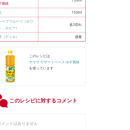
150ml
ず風味
乳
150ml
レープフルーツ（ホワ
各2切れ
ト、ルビー）
草（ディル）
適量
このレシピは
ヤマサ デザートベース ゆず風味
を使っています
このレシピに対するコメント
コメントはありません