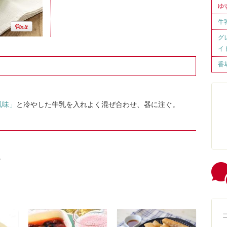
ゆ
牛
グ
イ
香
風味」
と冷やした牛乳を入れよく混ぜ合わせ、器に注ぐ。
。