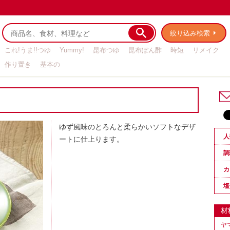
絞り込み検索
これ!うま!!つゆ
Yummy!
昆布つゆ
昆布ぽん酢
時短
リメイク
作り置き
基本の
ゆず風味のとろんと柔らかいソフトなデザ
人
ートに仕上ります。
調
カ
塩
材
ヤ