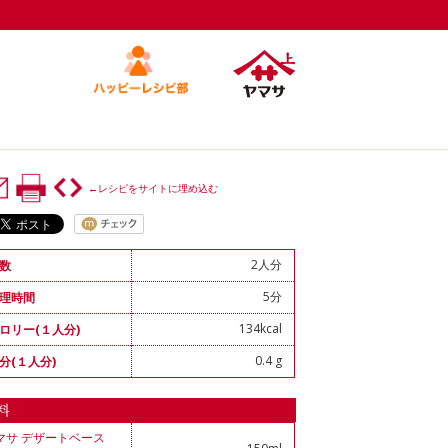
←レシピをサイトに埋め込む
2人分
数
5分
理時間
134kcal
ロリー(１人分)
0.4 g
分(１人分)
料
マサ デザートベース