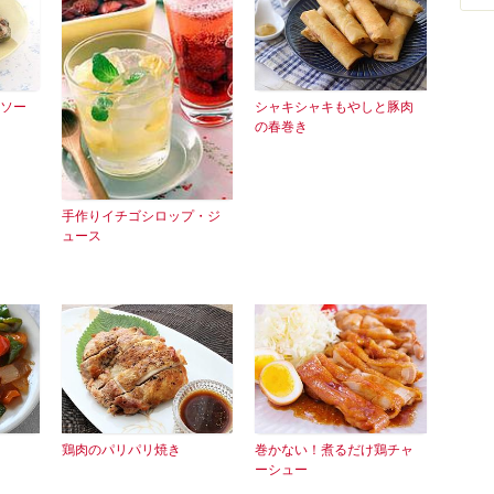
ソー
シャキシャキもやしと豚肉
の春巻き
手作りイチゴシロップ・ジ
ュース
鶏肉のパリパリ焼き
巻かない！煮るだけ鶏チャ
ーシュー