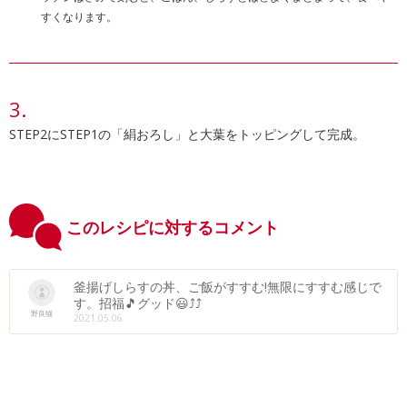
すくなります。
STEP2にSTEP1の「絹おろし」と大葉をトッピングして完成。
このレシピに対するコメント
釜揚げしらすの丼、ご飯がすすむ!無限にすすむ感じで
す。招福🎵グッド😃⤴⤴
野良猫
2021.05.06