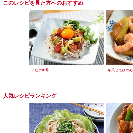
このレシピを見た方へのおすすめ
アヒポキ丼
冬瓜とえびのめ
人気レシピランキング