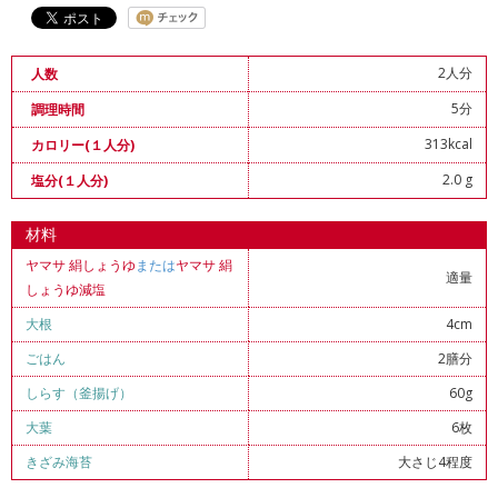
2人分
人数
5分
調理時間
313kcal
カロリー(１人分)
2.0 g
塩分(１人分)
材料
ヤマサ 絹しょうゆ
または
ヤマサ 絹
適量
しょうゆ減塩
大根
4cm
ごはん
2膳分
しらす（釜揚げ）
60g
大葉
6枚
きざみ海苔
大さじ4程度