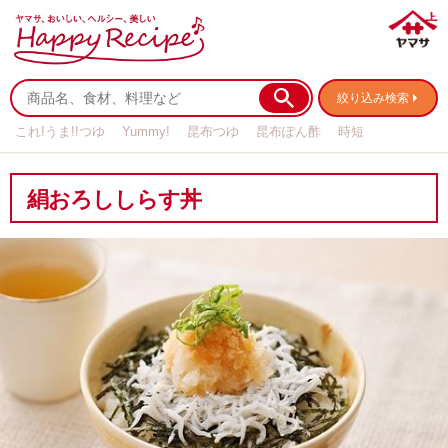
絞り込み検索
これ!うま!!つゆ
Yummy!
昆布つゆ
昆布ぽん酢
時短
リメイク
作り置き
基本の
絹おろししらす丼