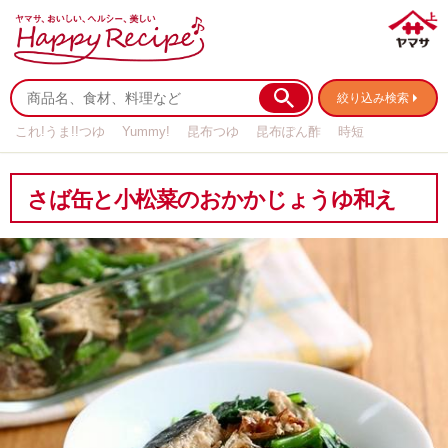
絞り込み検索
これ!うま!!つゆ
Yummy!
昆布つゆ
昆布ぽん酢
時短
リメイク
作り置き
基本の
さば缶と小松菜のおかかじょうゆ和え