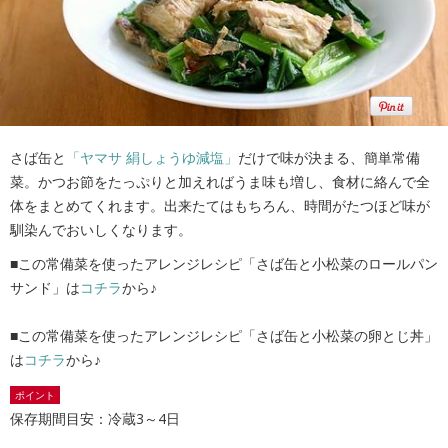
さば缶と
「ヤマサ 絹しょうゆ減塩」
だけで味が決まる、簡単常備
菜。かつお節をたっぷりと加えればうま味も増し、食材に絡んで全
体をまとめてくれます。出来たてはもちろん、時間がたつほど味が
馴染んでおいしくなります。
■この常備菜を使ったアレンジレシピ「さば缶と小松菜のロールパン
サンド」は
コチラ
から♪
■この常備菜を使ったアレンジレシピ「さば缶と小松菜の卵とじ丼」
は
コチラ
から♪
ポイント
保存期間目安：冷蔵3～4日