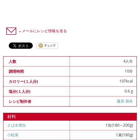
←メールにレシピ情報を送る
4人分
人数
10分
調理時間
107kcal
カロリー(１人分)
0.6 g
塩分(１人分)
藤原 朋未
レシピ制作者
材料
さば水煮缶
1缶(180～200g)
小松菜
1束(180g)