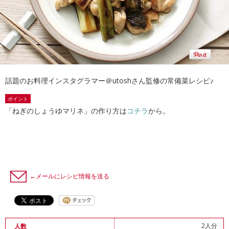
話題のお料理インスタグラマー＠utoshさん監修の常備菜レシピ♪
ポイント
「ねぎのしょうゆマリネ」の作り方は
コチラ
から。
←メールにレシピ情報を送る
2人分
人数