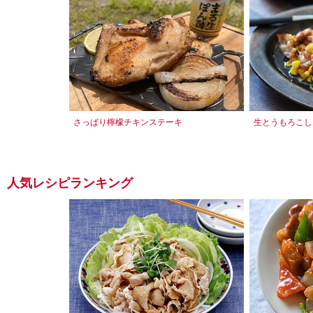
さっぱり檸檬チキンステーキ
生とうもろこし
人気レシピランキング