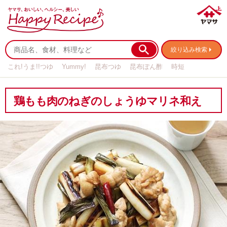
絞り込み検索
これ!うま!!つゆ
Yummy!
昆布つゆ
昆布ぽん酢
時短
リメイク
作り置き
基本の
鶏もも肉のねぎのしょうゆマリネ和え