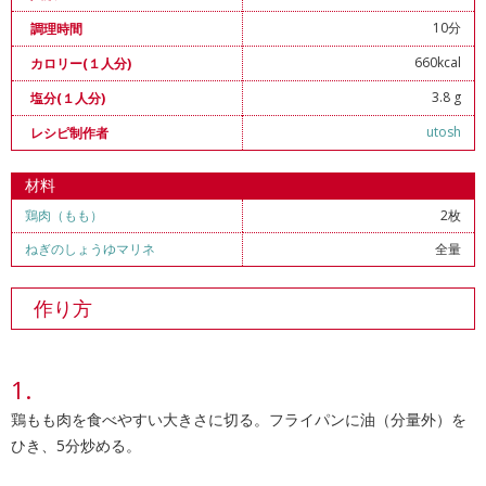
10分
調理時間
660kcal
カロリー(１人分)
3.8 g
塩分(１人分)
utosh
レシピ制作者
材料
鶏肉（もも）
2枚
ねぎのしょうゆマリネ
全量
作り方
鶏もも肉を食べやすい大きさに切る。フライパンに油（分量外）を
ひき、5分炒める。