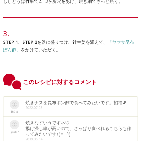
ししとうは竹串で2、3ヶ所穴をあけ、焼き網でさっと焼く。
STEP 1
、
STEP 2
を器に盛りつけ、針生姜を添えて、
「ヤマサ昆布
ぽん酢」
をかけていただく。
このレシピに対するコメント
焼きナスを昆布ポン酢で食べてみたいです。招福🎵
2022.07.08
野良猫
焼きなすいうですネ♡
揚げ浸し率が高いので、さっぱり食べれるこちらも作
gonta*
ってみたいです♪(＾ｰ^)
2019.05.14