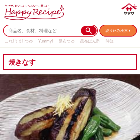
絞り込み検索
これ!うま!!つゆ
Yummy!
昆布つゆ
昆布ぽん酢
時短
リメイク
作り置き
基本の
焼きなす