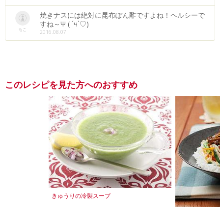
焼きナスには絶対に昆布ぽん酢ですよね！ヘルシーで
すね～Ψ ( ´ч`♡)
ちこ
2016.08.07
このレシピを見た方へのおすすめ
きゅうりの冷製スープ
牛肉とこんにゃ