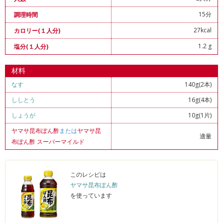
15分
調理時間
27kcal
カロリー(１人分)
1.2 g
塩分(１人分)
材料
なす
140g(2本)
ししとう
16g(4本)
しょうが
10g(1片)
ヤマサ昆布ぽん酢
または
ヤマサ昆
適量
布ぽん酢 スーパーマイルド
このレシピは
ヤマサ昆布ぽん酢
を使っています