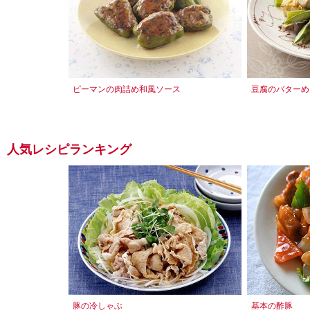
ピーマンの肉詰め和風ソース
豆腐のバターめ
人気レシピランキング
豚の冷しゃぶ
基本の酢豚