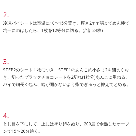
冷凍パイシートは室温に10〜15分置き、厚さ2mm弱までめん棒で
均一にのばしたら、1枚を12等分に切る。(合計24枚)
STEP2のシート１枚につき、STEP1のあんこ約小さじ2を細長くお
き、切ったブラックチョコレートを2切れ(1粒分)あんこに重ねる。
パイで細長く包み、端が開かないよう指でぎゅっと抑えてとめる。
とじ目を下にして、上には塗り卵をぬり、200度で余熱したオーブ
ンで15〜20分焼く。