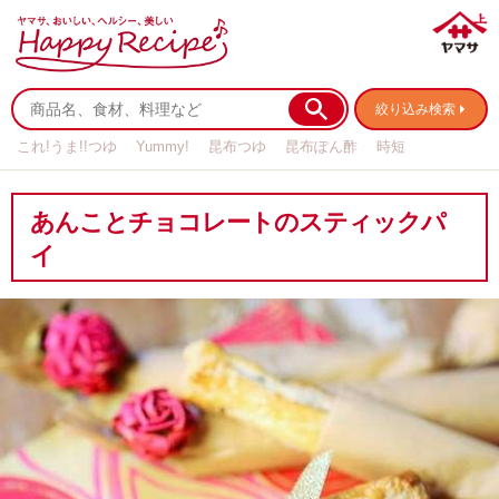
絞り込み検索
これ!うま!!つゆ
Yummy!
昆布つゆ
昆布ぽん酢
時短
リメイク
作り置き
基本の
あんことチョコレートのスティックパ
イ