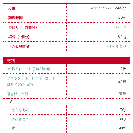
スティックパイ24本分
分量
50分
調理時間
72kcal
カロリー（1個分)
0.1 g
塩分（1個分)
柚木 さとみ
レシピ制作者
材料
冷凍パイシート (18x18cm)
2枚
ブラックチョコレート (板チョコ一
24粒
口サイズのもの)
溶き卵（全卵）
適量
A
さらしあん
70g
きびさとう
80g
水
150ml