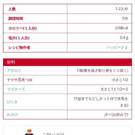
1-2人分
人数
5分
調理時間
209kcal
カロリー(１人分)
0.4 g
塩分(１人分)
ハッピーさま
レシピ制作者
材料
アボカド
1個(種を抜き取り身をくり抜く)
ヤマサ昆布つゆ
小さじ1/2
マヨネーズ
大さじ1と1/2〜2
15g(水でもどしさっとゆで水気を
ひじき
きる)
わさび
少々(お好みで)
このレシピは