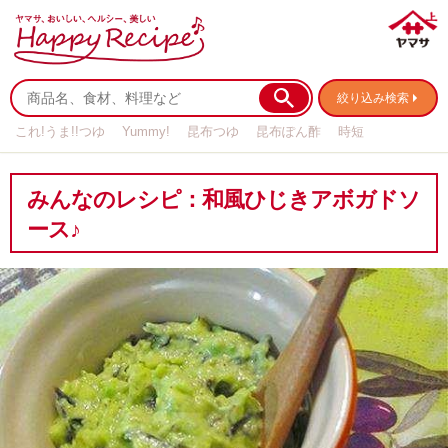
絞り込み検索
これ!うま!!つゆ
Yummy!
昆布つゆ
昆布ぽん酢
時短
リメイク
作り置き
基本の
みんなのレシピ：和風ひじきアボガドソ
ース♪