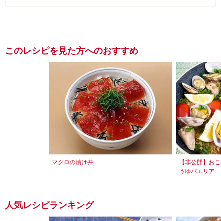
このレシピを見た方へのおすすめ
マグロの漬け丼
【非公開】おこ
うゆパエリア
人気レシピランキング