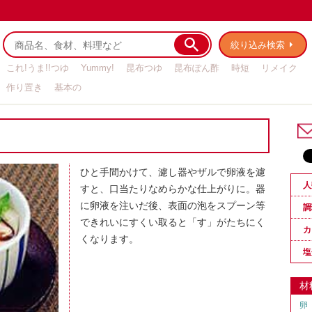
絞り込み検索
これ!うま!!つゆ
Yummy!
昆布つゆ
昆布ぽん酢
時短
リメイク
作り置き
基本の
ひと手間かけて、濾し器やザルで卵液を濾
人
すと、口当たりなめらかな仕上がりに。器
に卵液を注いだ後、表面の泡をスプーン等
調
できれいにすくい取ると「す」がたちにく
カ
くなります。
塩
材
卵