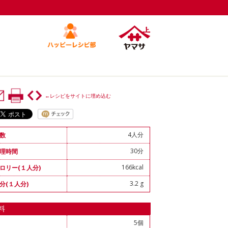
←レシピをサイトに埋め込む
4人分
数
30分
理時間
166kcal
ロリー(１人分)
3.2 g
分(１人分)
料
5個