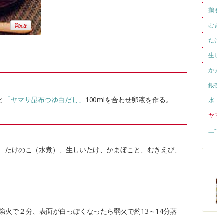
鶏
む
た
生
か
銀
と
「ヤマサ昆布つゆ白だし」
100mlを合わせ卵液を作る。
水
ヤ
三
、たけのこ（水煮）、生しいたけ、かまぼこと、むきえび、
強火で２分、表面が白っぽくなったら弱火で約13～14分蒸