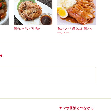
鶏肉のパリパリ焼き
巻かない！煮るだけ鶏チャ
ーシュー
ポ
ヤマサ醤油とつながる