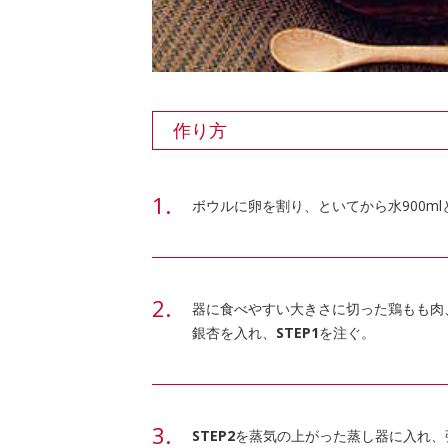
作り方
ボウルに卵を割り、といてから水900ml
器に食べやすい大きさに切った鶏もも肉
銀杏を入れ、
STEP1
を注ぐ。
STEP2
を蒸気の上がった蒸し器に入れ、