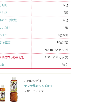
もも肉
80g
きえび
4尾
けのこ（水煮）
40g
しいたけ
1枚
まぼこ
20g(4枚)
杏（缶詰）
10g(4粒)
900ml(4.5カップ)
マサ昆布つゆ白だし
100ml(1/2カップ)
つ葉
適宜
このレシピは
ヤマサ昆布つゆ 白だし
を使っています