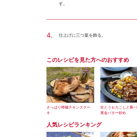
す。
仕上げに三つ葉を飾る。
このレシピを見た方へのおすすめ
さっぱり檸檬チキンステー
生とうもろこしと豚バ
キ
黄金バター炒め
人気レシピランキング