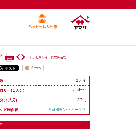
←レシピをサイトに埋め込む
2人分
数
750kcal
ロリー(１人分)
3.7 g
分(１人分)
奥田和美/たっきーママ
シピ制作者
料