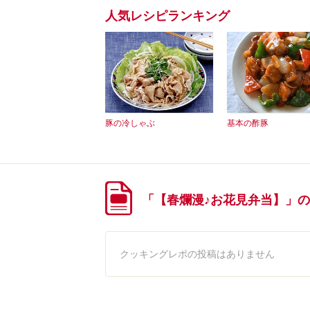
人気レシピランキング
豚の冷しゃぶ
基本の酢豚
「【春爛漫♪お花見弁当】」
クッキングレポの投稿はありません