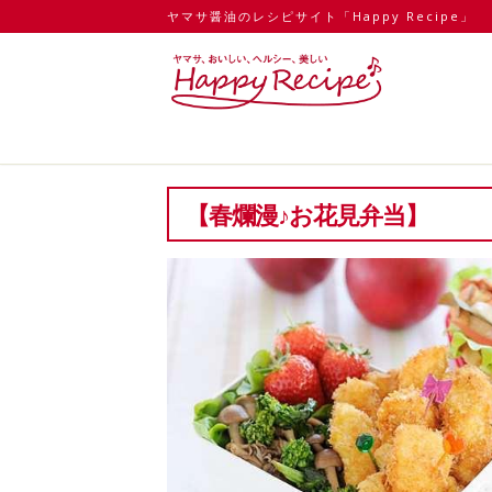
ヤマサ醤油のレシピサイト「Happy Recipe」
【春爛漫♪お花見弁当】