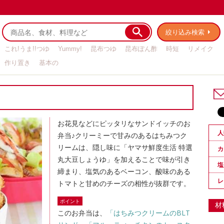
絞り込み検索
これ!うま!!つゆ
Yummy!
昆布つゆ
昆布ぽん酢
時短
リメイク
作り置き
基本の
お花見などにピッタリなサンドイッチのお
人
弁当♪クリーミーで甘みのあるはちみつク
リームは、隠し味に「ヤマサ鮮度生活 特選
カ
丸大豆しょうゆ」を加えることで味が引き
塩
締まり、塩気のあるベーコン、酸味のある
レ
トマトと甘めのチーズの相性が抜群です。
ポイント
材
このお弁当は、
「はちみつクリームのBLT