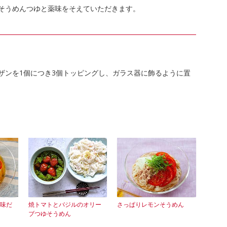
そうめんつゆと薬味をそえていただきます。
ザンを1個につき3個トッピングし、ガラス器に飾るように置
味だ
焼トマトとバジルのオリー
さっぱりレモンそうめん
ブつゆそうめん