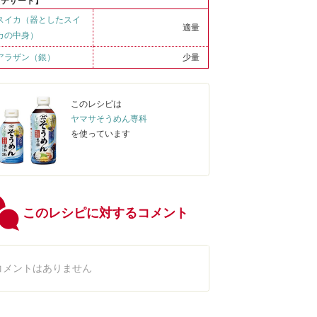
【デザート】
スイカ（器としたスイ
適量
カの中身）
アラザン（銀）
少量
このレシピは
ヤマサそうめん専科
を使っています
このレシピに対するコメント
コメントはありません