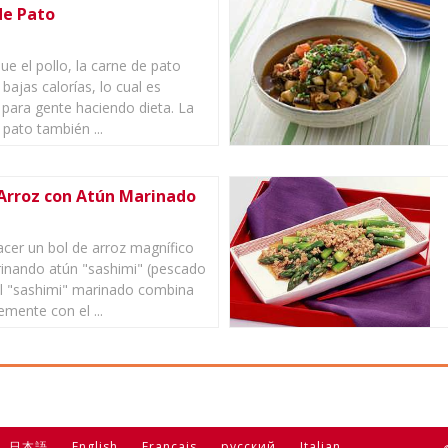
de Pato
que el pollo, la carne de pato
bajas calorías, lo cual es
 para gente haciendo dieta. La
 pato también ...
 Arroz con Atún Marinado
cer un bol de arroz magnífico
inando atún "sashimi" (pescado
El "sashimi" marinado combina
emente con el ...
日本語
English
Français
русский
Italian