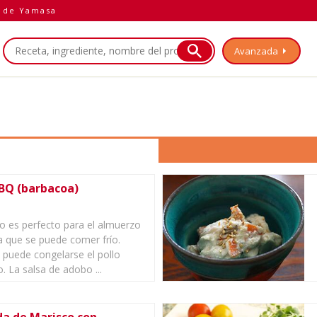
a de Yamasa
Avanzada
a
BBQ (barbacoa)
to es perfecto para el almuerzo
a que se puede comer frío.
puede congelarse el pollo
. La salsa de adobo ...