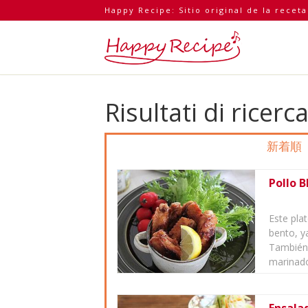
Happy Recipe: Sitio original de la recet
Risultati di ricerc
新着順
Pollo 
Este pla
bento, y
También 
marinado