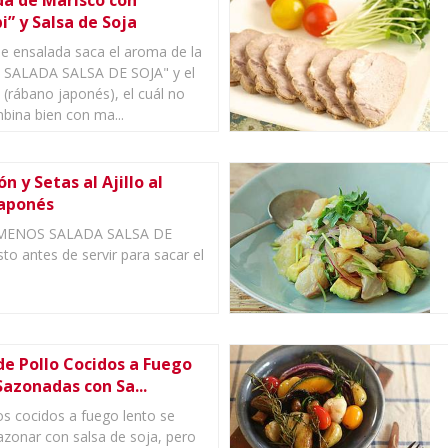
da de Marisco con
” y Salsa de Soja
 de ensalada saca el aroma de la
SALADA SALSA DE SOJA" y el
 (rábano japonés), el cuál no
bina bien con ma...
 y Setas al Ajillo al
Japonés
"MENOS SALADA SALSA DE
sto antes de servir para sacar el
de Pollo Cocidos a Fuego
Sazonadas con Sa...
os cocidos a fuego lento se
azonar con salsa de soja, pero