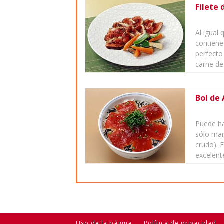
Filete 
Al igual 
contiene 
perfecto
carne de
Bol de
Puede ha
sólo mar
crudo). 
excelent
Uso de la página
Política de privacidad