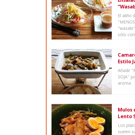
Ensala
“Wasabi
El aliño
"MENOS 
"wasabi"
sólo com
Camarón
Estilo 
Añadir 
SOJA" ju
aroma.
Mulos 
Lento 
Los plat
suelen s