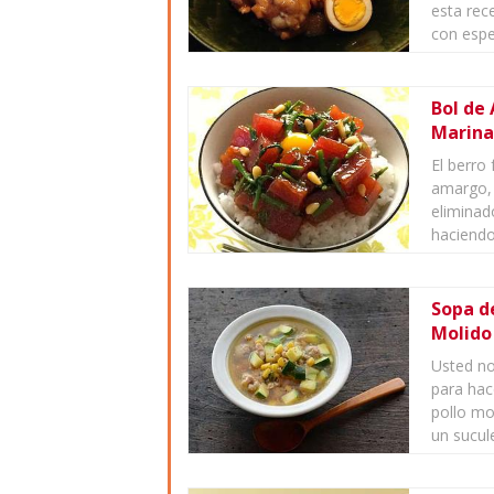
esta rec
con espe
Bol de
Marina
El berro
amargo, 
eliminad
haciendo
Sopa de
Molido
Usted no
para hac
pollo mo
un sucule