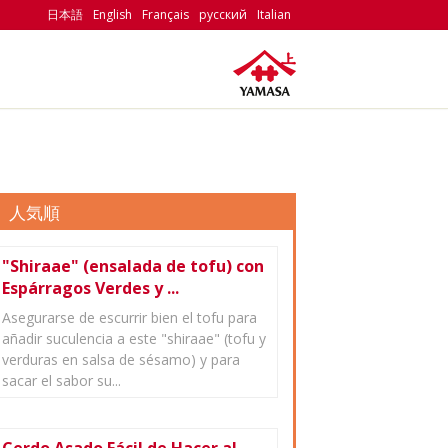
日本語
English
Français
русский
Italian
人気順
"Shiraae" (ensalada de tofu) con
Espárragos Verdes y ...
Asegurarse de escurrir bien el tofu para
añadir suculencia a este "shiraae" (tofu y
verduras en salsa de sésamo) y para
sacar el sabor su...