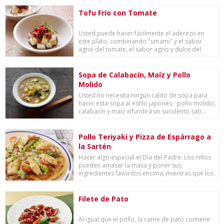
Tofu Frío con Tomate
Usted puede hacer fácilmente el aderezo en
este plato, combinando "umami" y el sabor
agrio del tomate, el sabor agrio y dulce del
vinagre...
Sopa de Calabacín, Maíz y Pollo
Molido
Usted no necesita ningún caldo de sopa para
hacer esta sopa al estilo japonés - pollo molido,
calabacín y maíz infundirá un suculento sab...
Pollo Teriyaki y Pizza de Espárrago a
la Sartén
Hacer algo especial el Día del Padre. Los niños
pueden amasar la masa y poner sus
ingredientes favoritos encima, mientras que los
adultos...
Filete de Pato
Al igual que el pollo, la carne de pato contiene