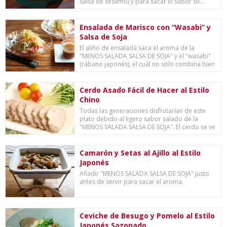
salsa de sésamo) y para sacar el sabor su...
Ensalada de Marisco con “Wasabi” y
Salsa de Soja
El aliño de ensalada saca el aroma de la
"MENOS SALADA SALSA DE SOJA" y el "wasabi"
(rábano japonés), el cuál no sólo combina bien
con ma...
Cerdo Asado Fácil de Hacer al Estilo
Chino
Todas las generaciones disfrutarían de este
plato debido al ligero sabor salado de la
"MENOS SALADA SALSA DE SOJA". El cerdo se ve
maravi...
Camarón y Setas al Ajillo al Estilo
Japonés
Añadir "MENOS SALADA SALSA DE SOJA" justo
antes de servir para sacar el aroma.
Ceviche de Besugo y Pomelo al Estilo
Japonés Sazonado...