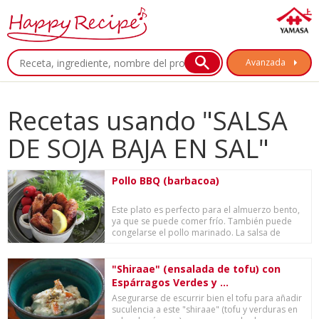
Avanzada
Recetas usando "SALSA
DE SOJA BAJA EN SAL"
Pollo BBQ (barbacoa)
Este plato es perfecto para el almuerzo bento,
ya que se puede comer frío. También puede
congelarse el pollo marinado. La salsa de
adobo ...
"Shiraae" (ensalada de tofu) con
Espárragos Verdes y ...
Asegurarse de escurrir bien el tofu para añadir
suculencia a este "shiraae" (tofu y verduras en