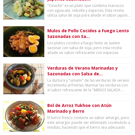
"Ceviche" es un plato que combina mariscos
con aguacate, cebolla y especias. Esta receta
utiliza salsa de soja para añadir el sabor japon...
Mulos de Pollo Cocidos a Fuego Lento
Sazonadas con Sa...
Los platos cocidos a fuego lento se suelen
sazonar con salsa de soja, pero esta receta
añade un sabor refrescante con especias.
Puede ree...
Verduras de Verano Marinadas y
Sazonadas con Salsa de...
La dulzura y "umami" de las verduras de verano
incrementa al freírlas. Marinar las verduras con
el sabor refrescante de la "MENOS SALADA ...
Bol de Arroz Yukhoe con Atún
Marinado y Berro
El berro fresco contiene un sabor amargo, pero
este amargor puede ser eliminado cociéndolo a
medias, haciendo que el berro sea adecuado
p...