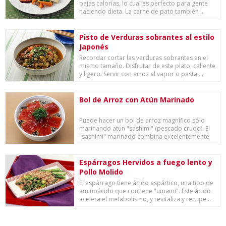
bajas calorías, lo cual es perfecto para gente
haciendo dieta. La carne de pato también ...
Pisto de Verduras sobrantes al estilo
Japonés
Recordar cortar las verduras sobrantes en el
mismo tamaño. Disfrutar de este plato, caliente
y ligero. Servir con arroz al vapor o pasta ...
Bol de Arroz con Atún Marinado
Puede hacer un bol de arroz magnífico sólo
marinando atún "sashimi" (pescado crudo). El
"sashimi" marinado combina excelentemente
con el ...
Espárragos Hervidos a fuego lento y
Pollo Molido
El espárrago tiene ácido aspártico, una tipo de
aminoácido que contiene "umami". Este ácido
acelera el metabolismo, y revitaliza y recupe...