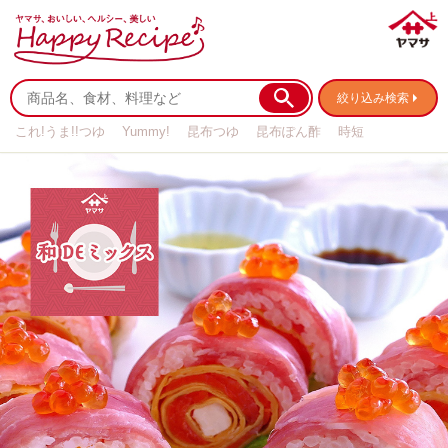
絞り込み検索
これ!うま!!つゆ
Yummy!
昆布つゆ
昆布ぽん酢
時短
リメイク
作り置き
基本の