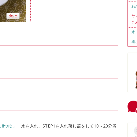
わ
ヤ
こ
水
絹
。
!!つゆ」
・水を入れ、STEP1を入れ落し蓋をして10～20分煮