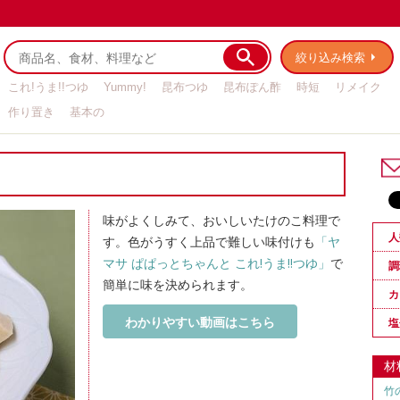
絞り込み検索
これ!うま!!つゆ
Yummy!
昆布つゆ
昆布ぽん酢
時短
リメイク
作り置き
基本の
味がよくしみて、おいしいたけのこ料理で
人
す。色がうすく上品で難しい味付けも
「ヤ
マサ ぱぱっとちゃんと これ!うま!!つゆ」
で
調
簡単に味を決められます。
カ
わかりやすい動画はこちら
塩
材
竹