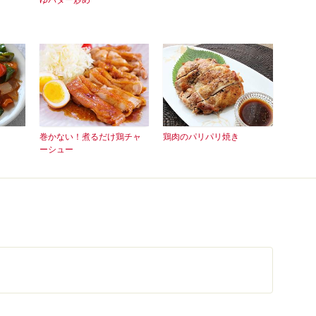
巻かない！煮るだけ鶏チャ
鶏肉のパリパリ焼き
ーシュー