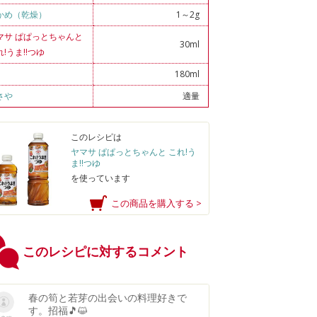
かめ（乾燥）
1～2g
マサ ぱぱっとちゃんと
30ml
れ!うま!!つゆ
180ml
さや
適量
このレシピは
ヤマサ ぱぱっとちゃんと これ!う
ま!!つゆ
を使っています
この商品を購入する >
このレシピに対するコメント
春の筍と若芽の出会いの料理好きで
す。招福🎵😺