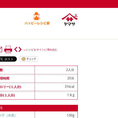
←レシピをサイトに埋め込む
2人分
数
25分
理時間
31kcal
ロリー(１人分)
1.8 g
分(１人分)
料
の子（水煮）
100g