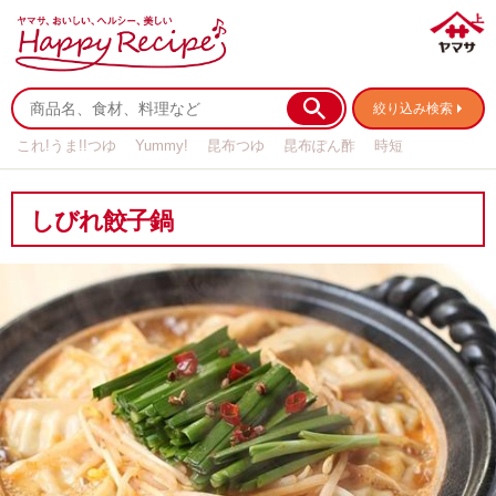
絞り込み検索
これ!うま!!つゆ
Yummy!
昆布つゆ
昆布ぽん酢
時短
リメイク
作り置き
基本の
しびれ餃子鍋