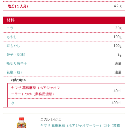
4.2 g
塩分(１人分)
材料
ニラ
30g
もやし
100g
豆もやし
100g
餃子（冷凍）
8g
輪切り唐辛子
適量
花椒（粒）
適量
＜鍋つゆ＞
ヤマサ 花椒麻辣（ホアジャオマ
40ml
ーラー）つゆ（業務用濃縮）
水
400ml
このレシピは
ヤマサ 花椒麻辣（ホアジャオマーラー）つゆ（業務