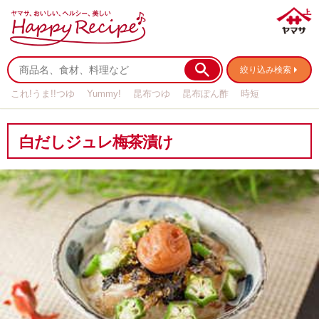
絞り込み検索
これ!うま!!つゆ
Yummy!
昆布つゆ
昆布ぽん酢
時短
リメイク
作り置き
基本の
白だしジュレ梅茶漬け