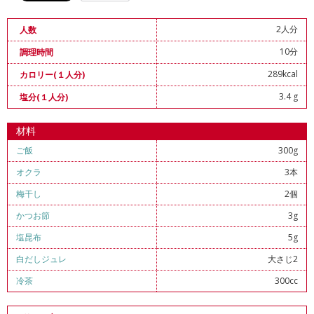
2人分
人数
10分
調理時間
289kcal
カロリー(１人分)
3.4 g
塩分(１人分)
材料
ご飯
300g
オクラ
3本
梅干し
2個
かつお節
3g
塩昆布
5g
白だしジュレ
大さじ2
冷茶
300cc