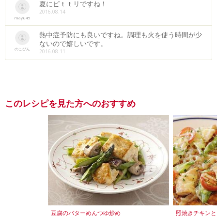
夏にピｔｔリですね！
2016.08.14
mayu45
熱中症予防にも良いですね。調理も火を使う時間が少
ないので嬉しいです。
のこぴん
2016.08.11
このレシピを見た方へのおすすめ
豆腐のバターめんつゆ炒め
照焼きチキンと