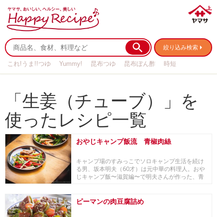
絞り込み検索
これ!うま!!つゆ
Yummy!
昆布つゆ
昆布ぽん酢
時短
リメイク
作り置き
基本の
「生姜（チューブ）」を
使ったレシピ一覧
おやじキャンプ飯流 青椒肉絲
キャンプ場のすみっこでソロキャンプ生活を続け
る男、坂本明夫（60才）は元中華の料理人。おや
じキャンプ飯〜滋賀編〜で明夫さんが作った、青
椒肉絲。
ピーマンの肉豆腐詰め