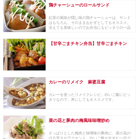
鶏チャーシューのロールサンド
紅茶の風味が隠し味の鶏チャーシューは、サンド
はもちろん、そのままおかずとしてもオススメ。
冷えても美味しいのでお弁当にもピッタリの一品
です。「カ...
【甘辛ごまチキン弁当】甘辛ごまチキン
カレーのリメイク 麻婆豆腐
カレーを使ったリメイクレシピ。白いご飯にピッ
タリなので、丼にしてもオススメです。
菜の花と豚肉の梅風味味噌炒め
さっぱりとした梅肉と味噌味の豚肉に、菜の花の
ほろ苦さがアクセント。白いご飯がすすむ一品で