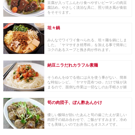
豆腐が入ってふんわり食べやすいピーマンの肉豆
腐詰め。やさしく淡泊な具に、照り焼き風が食欲
をそそります。
坦々鍋
みんなでワイワイ食べられる、坦々麺を鍋にしま
した。「ヤマサすき焼専科」を加える事で簡単に
コクのあるスープと挽き肉が作れます。
納豆ニラだれカラフル素麺
そうめんをゆでる他には火を使う事がない、簡単
な時短レシピ。「ヤマサ昆布つゆ」だけで味が決
まるので、面倒な作業は一切なしのお手軽さが嬉
しい一品です。
筍の肉団子、ぽん酢あんかけ
優しい酸味が効いたあんと筍の歯ごたえが楽しい
肉団子の組み合わせで、ご飯がすすみます。冷め
ても美味しいのでお弁当にもオススメです。