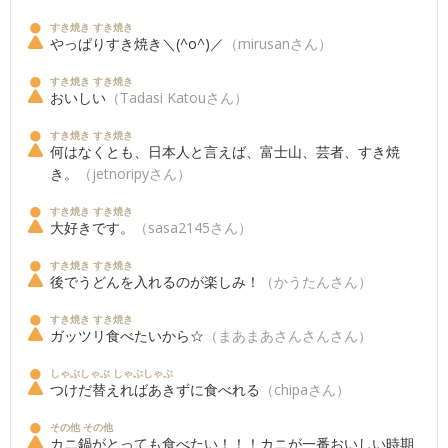
すき焼き すき焼き
やっぱりすき焼き＼(^o^)／
（mirusanさん）
すき焼き すき焼き
おいしい
（Tadasi Katouさん）
すき焼き すき焼き
何はなくとも、日本人と言えば、富士山、芸者、すき焼
き。
（jetnoripyさん）
すき焼き すき焼き
大好きです。
（sasa2145さん）
すき焼き すき焼き
後でうどんを入れるのが楽しみ！
（かうたんさん）
すき焼き すき焼き
ガッツリ食べたいから☆
（まあまあさんさんさん）
しゃぶしゃぶ しゃぶしゃぶ
つけだ替えればあきずに食べれる
（chipaさん）
その他 その他
カニ鍋がとっても食べたい！！！カニが一番おいしい時期