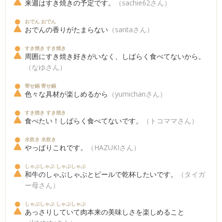
来週はすき焼きの予定です。
（sachie62さん）
おでん おでん
おでんの香りがたまらない
（santaさん）
すき焼き すき焼き
周囲にすき焼き好きがいなく、しばらく食べてないから。
（なゆさん）
寄せ鍋 寄せ鍋
色々な具材が楽しめるから
（yumichanさん）
すき焼き すき焼き
食べたい！しばらく食べてないです。
（トコママさん）
水炊き 水炊き
やっぱりこれです。
（HAZUKIさん）
しゃぶしゃぶ しゃぶしゃぶ
和牛のしゃぶしゃぶとビールで乾杯したいです。
（タイガ
ー母さん）
しゃぶしゃぶ しゃぶしゃぶ
あっさりしていて肉本来の美味しさを楽しめること