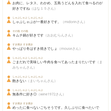
お肉に、レタス、わかめ、五島うどんを入れて食べるのが
好きですね
（はな１５さん）
しゃぶしゃぶ しゃぶしゃぶ
しゃぶしゃぶが一番好きです。
（midorinさん）
その他 その他
キムチ鍋が好きです
（おおむらんさん）
すき焼き すき焼き
やっぱり冬はすき焼きでしょ
（mouseさん）
しゃぶしゃぶ しゃぶしゃぶ
ごまだれで美味しい牛肉を食べてあったまりたいです
（ま
みちゃんさん）
しゃぶしゃぶ しゃぶしゃぶ
飽きない
（まいちゃんさん）
しゃぶしゃぶ しゃぶしゃぶ
無条件に好き◎
（wine1972さん）
すき焼き すき焼き
めったに食べないごちそうです。久しぶりに食べたいで