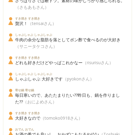
さっぱりさでは断トツ。素材の味がしっかり感じられる。
（さもあもさん）
すき焼き すき焼き
贅沢！
（tensaiさん）
しゃぶしゃぶ しゃぶしゃぶ
牛肉の余分な脂肪を落としてポン酢で食べるのが大好き
（サニータケコさん）
すき焼き すき焼き
どれも好きだけどやっぱこれかなー
（risurisuさん）
しゃぶしゃぶ しゃぶしゃぶ
しゃぶしゃぶ 大好きです
（pyokonさん）
寄せ鍋 寄せ鍋
毎日寒いので、あたたまりたい??昨日も、鍋を作りまし
た??
（おによめさん）
すき焼き すき焼き
大好きなので
（tomoko0918さん）
おでん おでん
お酒の肴でも良いし、おかずにもなるね(^^♪
（Toshiaki