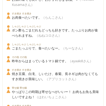
Kusamaさん）
すき焼き すき焼き
お肉食べたいです。
（らんこさん）
しゃぶしゃぶ しゃぶしゃぶ
ポン酢もごまだれもどっちも好きです。たっぷりお肉が食
べられますね。
（ねねコロさん）
しゃぶしゃぶ しゃぶしゃぶ
ごまたっぷりで、食べたいなー。
（ちーなさん）
その他 その他
昨年からはまっているトマト鍋です。
（ayaaki8さん）
すき焼き すき焼き
焼き豆腐、白滝、しいたけ、春菊、長ネギは肉がなくても
すき焼きが美味しい。
（アプリコットさん）
寄せ鍋 寄せ鍋
やっぱりこの時期は寄せなべがいいー！ お肉もお魚も美味
しいですよね！
（はわいちょこさん）
すき焼き すき焼き