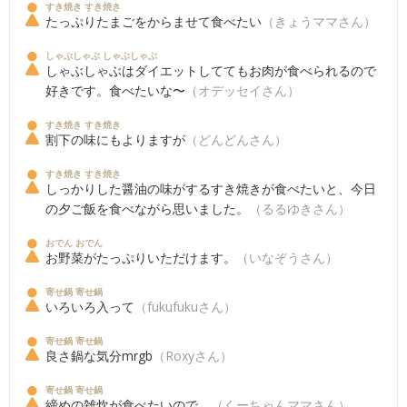
すき焼き すき焼き
たっぷりたまごをからませて食べたい
（きょうママさん）
しゃぶしゃぶ しゃぶしゃぶ
しゃぶしゃぶはダイエットしててもお肉が食べられるので
好きです。食べたいな〜
（オデッセイさん）
すき焼き すき焼き
割下の味にもよりますが
（どんどんさん）
すき焼き すき焼き
しっかりした醤油の味がするすき焼きが食べたいと、今日
の夕ご飯を食べながら思いました。
（るるゆきさん）
おでん おでん
お野菜がたっぷりいただけます。
（いなぞうさん）
寄せ鍋 寄せ鍋
いろいろ入って
（fukufukuさん）
寄せ鍋 寄せ鍋
良さ鍋な気分mrgb
（Roxyさん）
寄せ鍋 寄せ鍋
締めの雑炊が食べたいので。
（くーちゃんママさん）