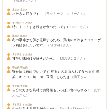
（kitatetuさん）
水炊き 水炊き
水たき大好きです！
（ラッキーファミリーさん）
すき焼き すき焼き
特にトマトすき焼きが食べたいです♪
（pearlさん）
水炊き 水炊き
冬の季節はお肌が乾燥するため、鶏肉の水炊きでコラーゲ
ン補給をしたいです。
（Michelleさん）
すき焼き すき焼き
甘辛い味付けが好きだから。
（MEGU２２さん）
寄せ鍋 寄せ鍋
寄せ鍋は自由でいいです 有るもの沢山入れて食べます 野
菜・キノコ・魚・肉・豆腐・しらたき
（蘭子さん）
寄せ鍋 寄せ鍋
自分の好きな具材でお野菜もいっぱい食べられる！
（あす
わんさん）
すき焼き すき焼き
やっぱりすき焼きが食べたい
（Sachiko Kimuraさん）