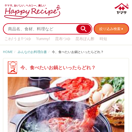
絞り込み検索
これ!うま!!つゆ
Yummy!
昆布つゆ
昆布ぽん酢
時短
リメイク
作り置き
基本の
HOME
みんなのお料理白書
今、食べたいお鍋といったらどれ？
今、食べたいお鍋といったらどれ？