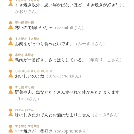
すき焼き以外、思い浮かばないほど、すき焼きが好き?
（ゆ
かおりさん）
寄せ鍋 寄せ鍋
寒いので鍋いいな〜
（nakaitti8さん）
すき焼き すき焼き
お肉をがっつり食べたいです。
（みーすけさん）
水炊き 水炊き
鳥肉が一番好き、さっぱりしている。
（年寄りまこさん）
しゃぶしゃぶ しゃぶしゃぶ
おいしいのよね
（torakicchanさん）
寄せ鍋 寄せ鍋
野菜や肉、魚などたくさん食べれて体があたたまります
（toshiさん）
おでん おでん
味のしみたおでんとお酒はたまりません
（あずき5さん）
すき焼き すき焼き
すき焼きが一番好き
（saxophoneさん）