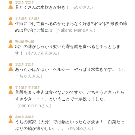
水炊き 水炊き
具だくさんの水炊きが好き！
（めかさん）
すき焼き すき焼き
生卵につけて食べるのがたまらなく好き*\(^o^)/* 最後の締
めは卵がけご飯に☆
（Nakano Marieさん）
寄せ鍋 寄せ鍋
出汁の味がしっかり効いた寄せ鍋を食べるとホッとしま
す！
（あつぶあんさん）
水炊き 水炊き
あったかほかほか ヘルシー やっぱり水炊きです。
（ふ
ーちゃんさん）
すき焼き すき焼き
普段あまり牛肉は食べないのですが、ごちそうと言ったら
すきやき・・・。ということで一票投じました。
（minminminさん）
水炊き 水炊き
うちの実家（大分）では鍋といったら水炊き！ 白菜たっ
ぷりの鍋が懐かしい。。。
（hiyokoさん）