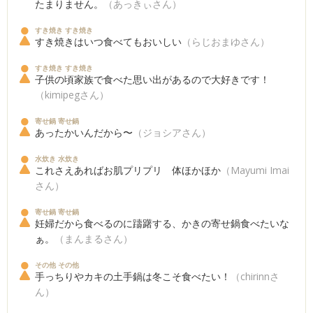
たまりません。
（あっきぃさん）
すき焼き すき焼き
すき焼きはいつ食べてもおいしい
（らじおまゆさん）
すき焼き すき焼き
子供の頃家族で食べた思い出があるので大好きです！
（kimipegさん）
寄せ鍋 寄せ鍋
あったかいんだから〜
（ジョシアさん）
水炊き 水炊き
これさえあればお肌プリプリ 体ほかほか
（Mayumi Imai
さん）
寄せ鍋 寄せ鍋
妊婦だから食べるのに躊躇する、かきの寄せ鍋食べたいな
ぁ。
（まんまるさん）
その他 その他
手っちりやカキの土手鍋は冬こそ食べたい！
（chirinnさ
ん）