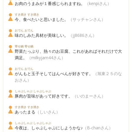
お肉のうまみが１番感じられますね。
（kenpiさん）
すき焼き すき焼き
今、食べたいと思いました。
（サッチャンさん）
おでん おでん
味のしみた具材が美味しい。
（jj8686さん）
寄せ鍋 寄せ鍋
野菜たっぷり、熱々のお豆腐、これがあればそれだけで大
満足。
（milkyjam44さん）
おでん おでん
がんもと玉子そしてはんぺんが好きです。
（旭東２５のな
おさん）
しゃぶしゃぶ しゃぶしゃぶ
豚肉が旨味があって好きです。
（いのまーさん）
すき焼き すき焼き
あったまる
（しいさん）
しゃぶしゃぶ しゃぶしゃぶ
今夜は、しゃぶしゃぶにしようかな♪
（B-chanさん）