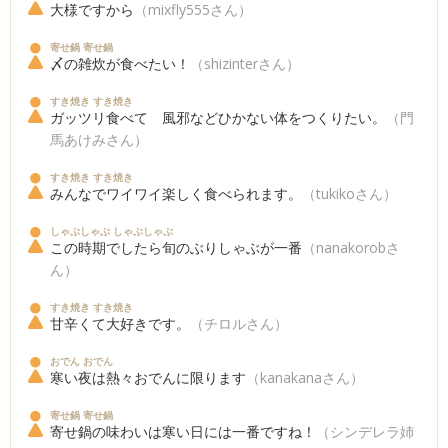
大様ですから
（mixfly555さん）
寄せ鍋 寄せ鍋
〆の雑炊が食べたい！
（shizinterさん）
すき焼き すき焼き
ガッツリ食べて 風邪などひかない体をつくりたい。
（門
馬あけみさん）
すき焼き すき焼き
みんなでワイワイ楽しく食べられます。
（tukikoさん）
しゃぶしゃぶ しゃぶしゃぶ
この時期でしたら旬のぶりしゃぶが一番
（nanakorobさ
ん）
すき焼き すき焼き
甘辛くて大好きです。
（チロルさん）
おでん おでん
寒い夜は熱々おでんに限ります
（kanakanaさん）
寄せ鍋 寄せ鍋
寄せ鍋の味わいは寒い日には一番ですね！
（シンデレラ姉