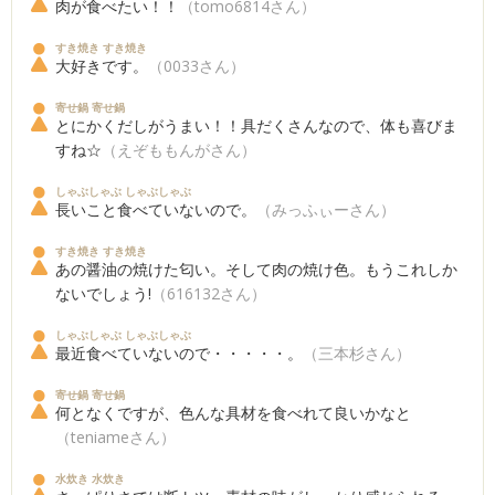
肉が食べたい！！
（tomo6814さん）
すき焼き すき焼き
大好きです。
（0033さん）
寄せ鍋 寄せ鍋
とにかくだしがうまい！！具だくさんなので、体も喜びま
すね☆
（えぞももんがさん）
しゃぶしゃぶ しゃぶしゃぶ
長いこと食べていないので。
（みっふぃーさん）
すき焼き すき焼き
あの醤油の焼けた匂い。そして肉の焼け色。もうこれしか
ないでしょう!
（616132さん）
しゃぶしゃぶ しゃぶしゃぶ
最近食べていないので・・・・・。
（三本杉さん）
寄せ鍋 寄せ鍋
何となくですが、色んな具材を食べれて良いかなと
（teniameさん）
水炊き 水炊き