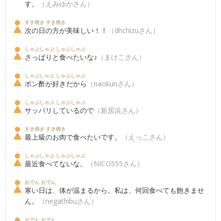
す。
（えみゆかさん）
すき焼き すき焼き
次の日の方が美味しい！！
（dhchizuさん）
しゃぶしゃぶ しゃぶしゃぶ
さっぱりと食べたいな♪
（まけこさん）
しゃぶしゃぶ しゃぶしゃぶ
ポン酢が好きだから
（naokunさん）
しゃぶしゃぶ しゃぶしゃぶ
サッパリしているので
（新居浜さん）
すき焼き すき焼き
最上級のお肉で食べたいです。
（えっこさん）
しゃぶしゃぶ しゃぶしゃぶ
最近食べてないな。
（NICO555さん）
おでん おでん
寒い日は、体が温まるから。私は、何回食べても飽きませ
ん。
（negathibuさん）
おでん おでん