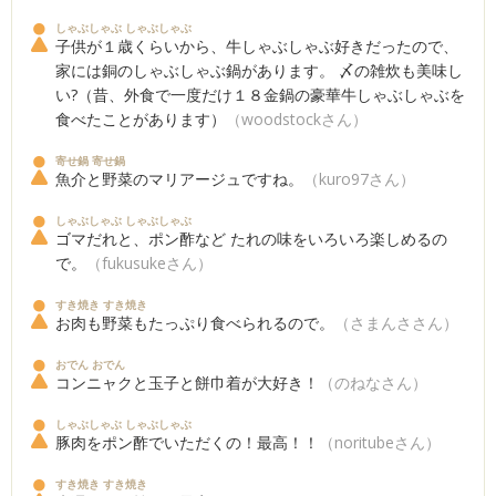
しゃぶしゃぶ しゃぶしゃぶ
子供が１歳くらいから、牛しゃぶしゃぶ好きだったので、
家には銅のしゃぶしゃぶ鍋があります。 〆の雑炊も美味し
い?（昔、外食で一度だけ１８金鍋の豪華牛しゃぶしゃぶを
食べたことがあります）
（woodstockさん）
寄せ鍋 寄せ鍋
魚介と野菜のマリアージュですね。
（kuro97さん）
しゃぶしゃぶ しゃぶしゃぶ
ゴマだれと、ポン酢など たれの味をいろいろ楽しめるの
で。
（fukusukeさん）
すき焼き すき焼き
お肉も野菜もたっぷり食べられるので。
（さまんささん）
おでん おでん
コンニャクと玉子と餅巾着が大好き！
（のねなさん）
しゃぶしゃぶ しゃぶしゃぶ
豚肉をポン酢でいただくの！最高！！
（noritubeさん）
すき焼き すき焼き