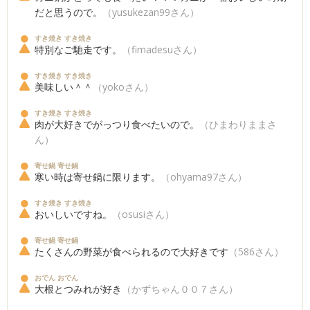
だと思うので。
（yusukezan99さん）
すき焼き すき焼き
特別なご馳走です。
（fimadesuさん）
すき焼き すき焼き
美味しい＾＾
（yokoさん）
すき焼き すき焼き
肉が大好きでがっつり食べたいので。
（ひまわりままさ
ん）
寄せ鍋 寄せ鍋
寒い時は寄せ鍋に限ります。
（ohyama97さん）
すき焼き すき焼き
おいしいですね。
（osusiさん）
寄せ鍋 寄せ鍋
たくさんの野菜が食べられるので大好きです
（586さん）
おでん おでん
大根とつみれが好き
（かずちゃん００７さん）