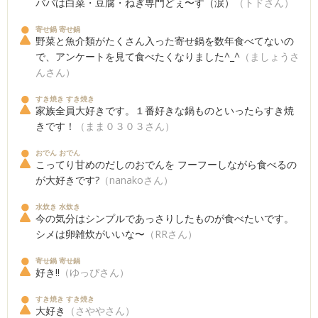
ババは白菜・豆腐・ねぎ専門どぇ〜す（涙）
（トドさん）
寄せ鍋 寄せ鍋
野菜と魚介類がたくさん入った寄せ鍋を数年食べてないの
で、アンケートを見て食べたくなりました^_^
（ましょうさ
んさん）
すき焼き すき焼き
家族全員大好きです。１番好きな鍋ものといったらすき焼
きです！
（まま０３０３さん）
おでん おでん
こってり甘めのだしのおでんを フーフーしながら食べるの
が大好きです?
（nanakoさん）
水炊き 水炊き
今の気分はシンプルであっさりしたものが食べたいです。
シメは卵雑炊がいいな〜
（RRさん）
寄せ鍋 寄せ鍋
好き!!
（ゆっぴさん）
すき焼き すき焼き
大好き
（さややさん）