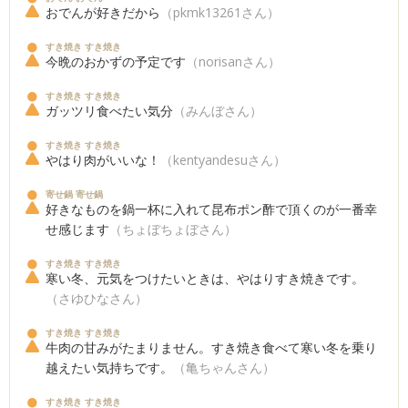
おでんが好きだから
（pkmk13261さん）
すき焼き すき焼き
今晩のおかずの予定です
（norisanさん）
すき焼き すき焼き
ガッツリ食べたい気分
（みんぼさん）
すき焼き すき焼き
やはり肉がいいな！
（kentyandesuさん）
寄せ鍋 寄せ鍋
好きなものを鍋一杯に入れて昆布ポン酢で頂くのが一番幸
せ感じます
（ちょぼちょぼさん）
すき焼き すき焼き
寒い冬、元気をつけたいときは、やはりすき焼きです。
（さゆひなさん）
すき焼き すき焼き
牛肉の甘みがたまりません。すき焼き食べて寒い冬を乗り
越えたい気持ちです。
（亀ちゃんさん）
すき焼き すき焼き