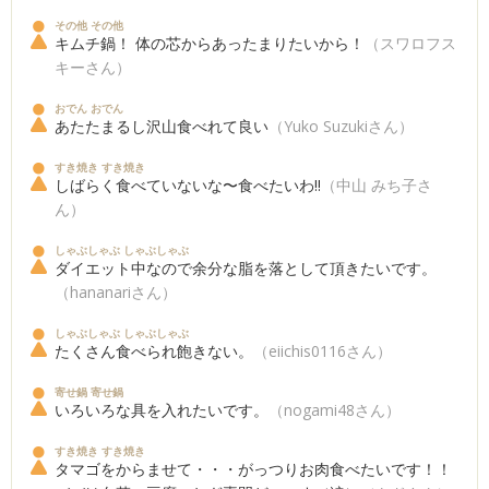
その他 その他
キムチ鍋！ 体の芯からあったまりたいから！
（スワロフス
キーさん）
おでん おでん
あたたまるし沢山食べれて良い
（Yuko Suzukiさん）
すき焼き すき焼き
しばらく食べていないな〜食べたいわ!!
（中山 みち子さ
ん）
しゃぶしゃぶ しゃぶしゃぶ
ダイエット中なので余分な脂を落として頂きたいです。
（hananariさん）
しゃぶしゃぶ しゃぶしゃぶ
たくさん食べられ飽きない。
（eiichis0116さん）
寄せ鍋 寄せ鍋
いろいろな具を入れたいです。
（nogami48さん）
すき焼き すき焼き
タマゴをからませて・・・がっつりお肉食べたいです！！