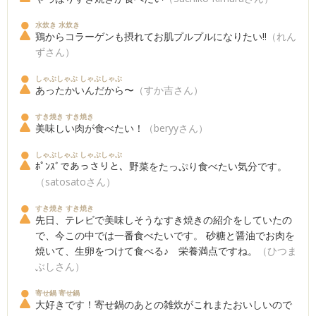
水炊き 水炊き
鶏からコラーゲンも摂れてお肌プルプルになりたい!!
（れん
ずさん）
しゃぶしゃぶ しゃぶしゃぶ
あったかいんだから〜
（すか吉さん）
すき焼き すき焼き
美味しい肉が食べたい！
（beryyさん）
しゃぶしゃぶ しゃぶしゃぶ
ﾎﾟﾝｽﾞであっさりと、野菜をたっぷり食べたい気分です。
（satosatoさん）
すき焼き すき焼き
先日、テレビで美味しそうなすき焼きの紹介をしていたの
で、今この中では一番食べたいです。 砂糖と醤油でお肉を
焼いて、生卵をつけて食べる♪ 栄養満点ですね。
（ひつま
ぶしさん）
寄せ鍋 寄せ鍋
大好きです！寄せ鍋のあとの雑炊がこれまたおいしいので