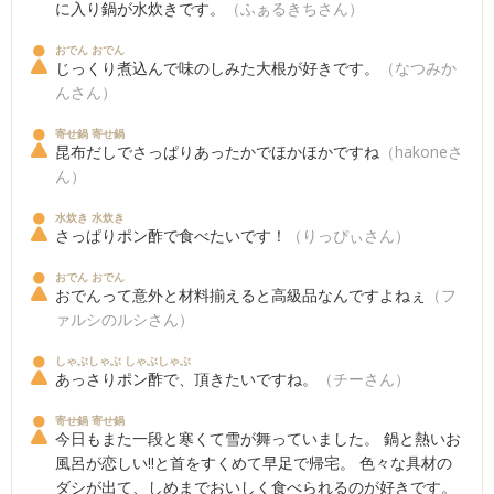
に入り鍋が水炊きです。
（ふぁるきちさん）
おでん おでん
じっくり煮込んで味のしみた大根が好きです。
（なつみか
んさん）
寄せ鍋 寄せ鍋
昆布だしでさっぱりあったかでほかほかですね
（hakoneさ
ん）
水炊き 水炊き
さっぱりポン酢で食べたいです！
（りっぴぃさん）
おでん おでん
おでんって意外と材料揃えると高級品なんですよねぇ
（フ
ァルシのルシさん）
しゃぶしゃぶ しゃぶしゃぶ
あっさりポン酢で、頂きたいですね。
（チーさん）
寄せ鍋 寄せ鍋
今日もまた一段と寒くて雪が舞っていました。 鍋と熱いお
風呂が恋しい!!と首をすくめて早足で帰宅。 色々な具材の
ダシが出て、しめまでおいしく食べられるのが好きです。