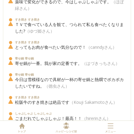
薬味で変化ができるので、今はしゃぶしゃぶです。
（ほぼ
緑さん）
すき焼き すき焼き
ＴＶで食べている人を観て、つられて私も食べたくなりま
した?
（ゆづ姫さん）
すき焼き すき焼き
とってもお肉が食べたい気分なので！
（canndyさん）
寄せ鍋 寄せ鍋
寄せ鍋が一番。我が家の定番です。
（はづきっちさん）
寄せ鍋 寄せ鍋
今日は雪模様なので具材が一杯の寄せ鍋と熱燗でポカポカ
したいですね。
（徳虫さん）
すき焼き すき焼き
松阪牛のすき焼きは絶品です
（Kouji Sakamotoさん）
しゃぶしゃぶ しゃぶしゃぶ
ごまだれでしゃぶしゃぶ！最高！！
（hirerinさん）
すき焼き すき焼き