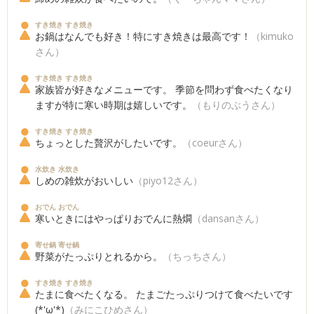
すき焼き すき焼き
お鍋はなんでも好き！特にすき焼きは最高です！
（kimuko
さん）
すき焼き すき焼き
家族皆が好きなメニューです。 季節を問わず食べたくなり
ますが特に寒い時期は嬉しいです。
（もりのぶうさん）
すき焼き すき焼き
ちょっとした贅沢がしたいです。
（coeurさん）
水炊き 水炊き
しめの雑炊がおいしい
（piyo12さん）
おでん おでん
寒いときにはやっぱりおでんに熱燗
（dansanさん）
寄せ鍋 寄せ鍋
野菜がたっぷりとれるから。
（ちっちさん）
すき焼き すき焼き
たまに食べたくなる。 たまごたっぷりつけて食べたいです
(*'ω'*)
（みにこひめさん）