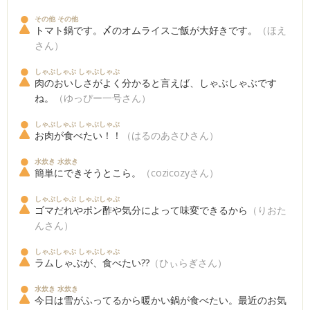
その他 その他
トマト鍋です。〆のオムライスご飯が大好きです。
（ほえ
さん）
しゃぶしゃぶ しゃぶしゃぶ
肉のおいしさがよく分かると言えば、しゃぶしゃぶです
ね。
（ゆっぴー一号さん）
しゃぶしゃぶ しゃぶしゃぶ
お肉が食べたい！！
（はるのあさひさん）
水炊き 水炊き
簡単にできそうとこら。
（cozicozyさん）
しゃぶしゃぶ しゃぶしゃぶ
ゴマだれやポン酢や気分によって味変できるから
（りおた
んさん）
しゃぶしゃぶ しゃぶしゃぶ
ラムしゃぶが、食べたい??
（ひぃらぎさん）
水炊き 水炊き
今日は雪がふってるから暖かい鍋が食べたい。最近のお気