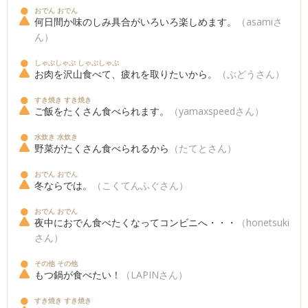
おでん おでん
何日間か味のしみ具合がいろいろ楽しめます。
（asamiさ
ん）
しゃぶしゃぶ しゃぶしゃぶ
お肉を沢山食べて、疲れを取りたいから。
（ぶどうさん）
すき焼き すき焼き
ご飯をたくさん食べられます。
（yamaxspeedさん）
水炊き 水炊き
野菜がたくさん食べられるから
（たてとさん）
おでん おでん
冬ならでは。
（こくてんふぐさん）
おでん おでん
夜中におでん食べたくなってコンビニへ・・・
（honetsuki
さん）
その他 その他
もつ鍋が食べたい！
（LAPINさん）
すき焼き すき焼き