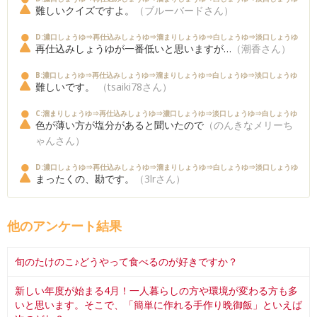
難しいクイズですよ。
（ブルーバードさん）
D:濃口しょうゆ⇒再仕込みしょうゆ⇒溜まりしょうゆ⇒白しょうゆ⇒淡口しょうゆ
再仕込みしょうゆが一番低いと思いますが…
（潮香さん）
B:濃口しょうゆ⇒再仕込みしょうゆ⇒溜まりしょうゆ⇒白しょうゆ⇒淡口しょうゆ
難しいです。
（tsaiki78さん）
C:溜まりしょうゆ⇒再仕込みしょうゆ⇒濃口しょうゆ⇒淡口しょうゆ⇒白しょうゆ
色が薄い方が塩分があると聞いたので
（のんきなメリーち
ゃんさん）
D:濃口しょうゆ⇒再仕込みしょうゆ⇒溜まりしょうゆ⇒白しょうゆ⇒淡口しょうゆ
まったくの、勘です。
（3lrさん）
他のアンケート結果
旬のたけのこ♪どうやって食べるのが好きですか？
新しい年度が始まる4月！一人暮らしの方や環境が変わる方も多
いと思います。そこで、「簡単に作れる手作り晩御飯」といえば