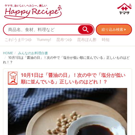
絞り込み検索
これ!うま!!つゆ
Yummy!
昆布つゆ
昆布ぽん酢
時短
リメイク
作り置き
基本の
HOME
みんなのお料理白書
10月1日は「醤油の日」！次の中で「塩分が低い順に並んでいる」正しいものはど
れ！？
10月1日は「醤油の日」！次の中で「塩分が低い
順に並んでいる」正しいものはどれ！？