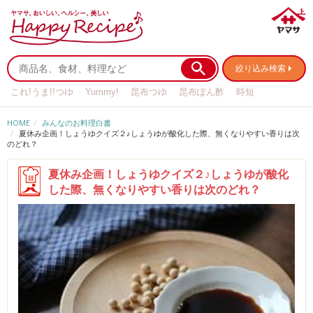
絞り込み検索
これ!うま!!つゆ
Yummy!
昆布つゆ
昆布ぽん酢
時短
リメイク
作り置き
基本の
HOME
みんなのお料理白書
夏休み企画！しょうゆクイズ２♪しょうゆが酸化した際、無くなりやすい香りは次
のどれ？
夏休み企画！しょうゆクイズ２♪しょうゆが酸化
した際、無くなりやすい香りは次のどれ？