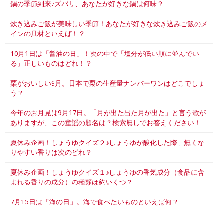
鍋の季節到来♪ズバリ、あなたが好きな鍋は何味？
炊き込みご飯が美味しい季節！あなたが好きな炊き込みご飯のメ
インの具材といえば！？
10月1日は「醤油の日」！次の中で「塩分が低い順に並んでい
る」正しいものはどれ！？
栗がおいしい9月。日本で栗の生産量ナンバーワンはどこでしょ
う？
今年のお月見は9月17日。「月が出た出た月が出た」と言う歌が
ありますが、この童謡の題名は？検索無しでお答えください！
夏休み企画！しょうゆクイズ２♪しょうゆが酸化した際、無くな
りやすい香りは次のどれ？
夏休み企画！しょうゆクイズ１♪しょうゆの香気成分（食品に含
まれる香りの成分）の種類は約いくつ？
7月15日は「海の日」。海で食べたいものといえば何？