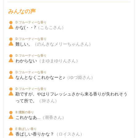
みんなの声
D:フルーティーな香り
かな(・・?
（こもこさん）
D:フルーティーな香り
難しい。
（のんきなメリーちゃんさん）
D:フルーティーな香り
わからない
（まゆまゆりんさん）
D:フルーティーな香り
なんとなくこれかなーと♪
（ゆづ姫さん）
D:フルーティーな香り
勘ですが、やはりフレッシュさから来る香りが失われそう
って所で。
（3lrさん）
B:燻製の香り
これかなあ…
（潮香さん）
E:香ばしい香り
香ばしい香りかな？
（ロイスさん）