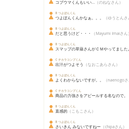
コブウマくんもいい…
（のねなさん）
B つよぽんくん
つよぽんくんかなぁ。。。
（ゆうとんさ
B つよぽんくん
だと思うけど・・・
（Mayumi Imaiさ
B つよぽんくん
スマップの草薙さんがＣＭやってました
C チカラコンブくん
出汁がつよそう
（なおこあらさん）
B つよぽんくん
よくわからないですが。。
（naenogo
C チカラコンブくん
商品の力強さをアピールする名なので。
B つよぽんくん
直感的
（こもこさん）
B つよぽんくん
さいきん みないですねー
（chipaさん）