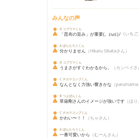
みんなの声
D コブウマくん
「昆布の旨み」が重要(。≧ω≦)ﾉ
（いちご
A ぽんたろうくん
分かりません
（Hikaru Sibataさん）
D コブウマくん
うまさがすぐわかるから。
（カンベイさ
C チカラコンブくん
なんとなく力強い響きかな
（parumam
B つよぽんくん
草薙剛さんのイメージが強いです
（ほり
C チカラコンブくん
かわい〜！！
（ちゃさん）
A ぽんたろうくん
一番可愛いから
（むーんさん）