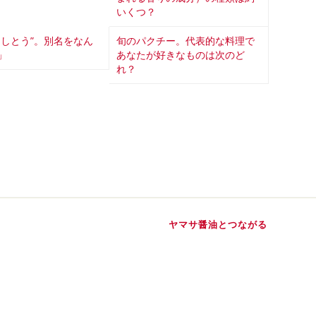
いくつ？
ししとう”。別名をなん
旬のパクチー。代表的な料理で
」
あなたが好きなものは次のど
れ？
ヤマサ醤油とつながる