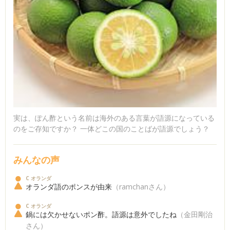
実は、ぽん酢という名前は海外のある言葉が語源になっている
のをご存知ですか？ 一体どこの国のことばが語源でしょう？
みんなの声
C オランダ
オランダ語のポンスが由来
（ramchanさん）
C オランダ
鍋には欠かせないポン酢。語源は意外でしたね
（金田剛治
さん）