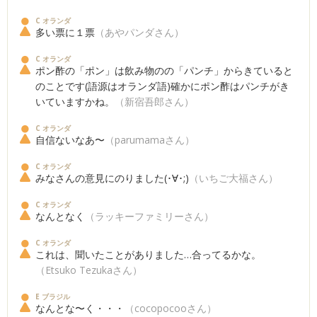
C オランダ
多い票に１票
（あやパンダさん）
C オランダ
ポン酢の「ポン」は飲み物のの「パンチ」からきていると
のことです(語源はオランダ語)確かにポン酢はパンチがき
いていますかね。
（新宿吾郎さん）
C オランダ
自信ないなあ〜
（parumamaさん）
C オランダ
みなさんの意見にのりました(･∀･;)
（いちご大福さん）
C オランダ
なんとなく
（ラッキーファミリーさん）
C オランダ
これは、聞いたことがありました…合ってるかな。
（Etsuko Tezukaさん）
E ブラジル
なんとな〜く・・・
（cocopocooさん）