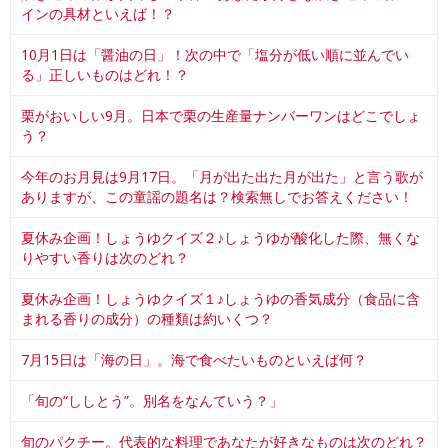
インの具材といえば！？
10月1日は「醤油の日」！次の中で「塩分が低い順に並んでい
る」正しいものはどれ！？
栗がおいしい9月。日本で栗の生産量ナンバーワンはどこでしょ
う？
今年のお月見は9月17日。「月が出た出た月が出た」と言う歌が
ありますが、この童謡の題名は？検索無しでお答えください！
夏休み企画！しょうゆクイズ２♪しょうゆが酸化した際、無くな
りやすい香りは次のどれ？
夏休み企画！しょうゆクイズ１♪しょうゆの香気成分（食品に含
まれる香りの成分）の種類は約いくつ？
7月15日は「海の日」。海で食べたいものといえば何？
「旬の“ししとう”。別名をなんていう？」
旬のパクチー。代表的な料理であなたが好きなものは次のどれ？