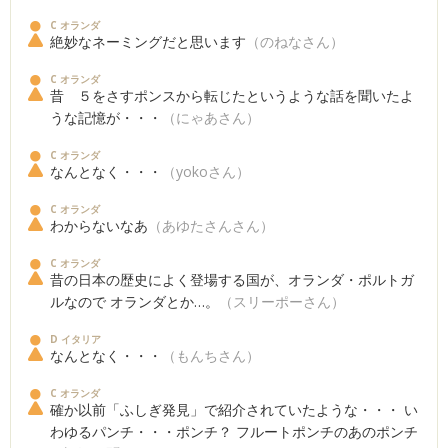
C オランダ
絶妙なネーミングだと思います
（のねなさん）
C オランダ
昔 ５をさすポンスから転じたというような話を聞いたよ
うな記憶が・・・
（にゃあさん）
C オランダ
なんとなく・・・
（yokoさん）
C オランダ
わからないなあ
（あゆたさんさん）
C オランダ
昔の日本の歴史によく登場する国が、オランダ・ポルトガ
ルなので オランダとか…。
（スリーポーさん）
D イタリア
なんとなく・・・
（もんちさん）
C オランダ
確か以前「ふしぎ発見」で紹介されていたような・・・ い
わゆるパンチ・・・ポンチ？ フルートポンチのあのポンチ