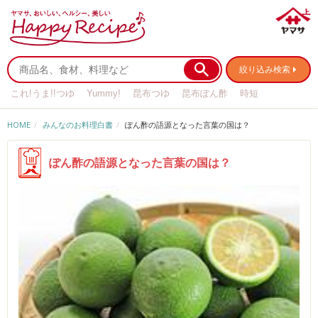
絞り込み検索
これ!うま!!つゆ
Yummy!
昆布つゆ
昆布ぽん酢
時短
リメイク
作り置き
基本の
HOME
みんなのお料理白書
ぽん酢の語源となった言葉の国は？
ぽん酢の語源となった言葉の国は？