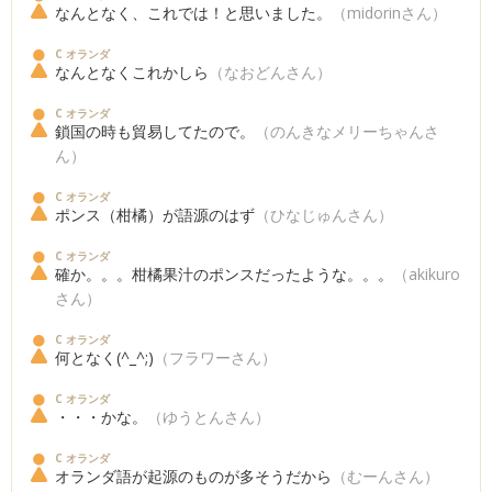
なんとなく、これでは！と思いました。
（midorinさん）
C オランダ
なんとなくこれかしら
（なおどんさん）
C オランダ
鎖国の時も貿易してたので。
（のんきなメリーちゃんさ
ん）
C オランダ
ポンス（柑橘）が語源のはず
（ひなじゅんさん）
C オランダ
確か。。。柑橘果汁のポンスだったような。。。
（akikuro
さん）
C オランダ
何となく(^_^;)
（フラワーさん）
C オランダ
・・・かな。
（ゆうとんさん）
C オランダ
オランダ語が起源のものが多そうだから
（むーんさん）