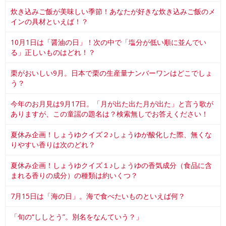
炊き込みご飯が美味しい季節！あなたが好きな炊き込みご飯のメ
インの具材といえば！？
10月1日は「醤油の日」！次の中で「塩分が低い順に並んでい
る」正しいものはどれ！？
栗がおいしい9月。日本で栗の生産量ナンバーワンはどこでしょ
う？
今年のお月見は9月17日。「月が出た出た月が出た」と言う歌が
ありますが、この童謡の題名は？検索無しでお答えください！
夏休み企画！しょうゆクイズ２♪しょうゆが酸化した際、無くな
りやすい香りは次のどれ？
夏休み企画！しょうゆクイズ１♪しょうゆの香気成分（食品に含
まれる香りの成分）の種類は約いくつ？
7月15日は「海の日」。海で食べたいものといえば何？
「旬の“ししとう”。別名をなんていう？」