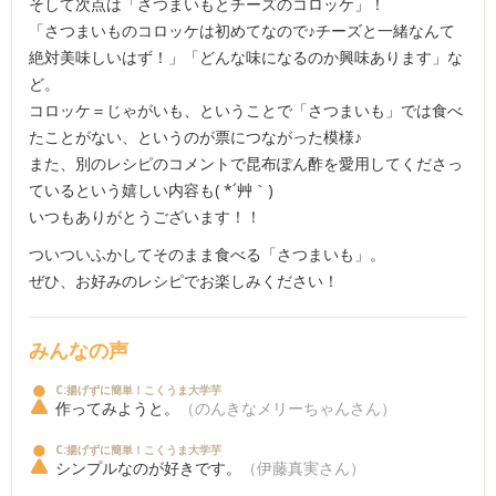
そして次点は「さつまいもとチーズのコロッケ」！
「さつまいものコロッケは初めてなので♪チーズと一緒なんて
絶対美味しいはず！」「どんな味になるのか興味あります」な
ど。
コロッケ＝じゃがいも、ということで「さつまいも」では食べ
たことがない、というのが票につながった模様♪
また、別のレシピのコメントで昆布ぽん酢を愛用してくださっ
ているという嬉しい内容も( *´艸｀)
いつもありがとうございます！！
ついついふかしてそのまま食べる「さつまいも」。
ぜひ、お好みのレシピでお楽しみください！
みんなの声
C:揚げずに簡単！こくうま大学芋
作ってみようと。
（のんきなメリーちゃんさん）
C:揚げずに簡単！こくうま大学芋
シンプルなのが好きです。
（伊藤真実さん）