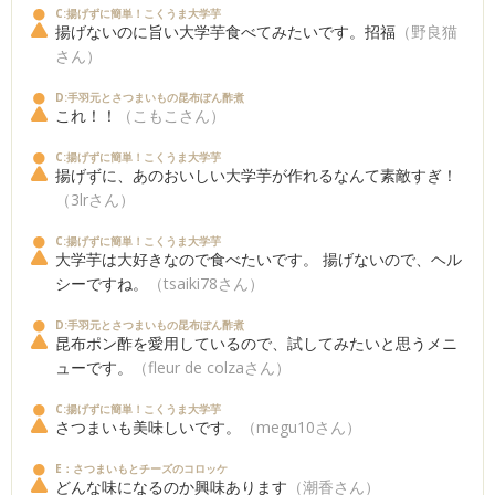
C:揚げずに簡単！こくうま大学芋
揚げないのに旨い大学芋食べてみたいです。招福
（野良猫
さん）
D:手羽元とさつまいもの昆布ぽん酢煮
これ！！
（こもこさん）
C:揚げずに簡単！こくうま大学芋
揚げずに、あのおいしい大学芋が作れるなんて素敵すぎ！
（3lrさん）
C:揚げずに簡単！こくうま大学芋
大学芋は大好きなので食べたいです。 揚げないので、ヘル
シーですね。
（tsaiki78さん）
D:手羽元とさつまいもの昆布ぽん酢煮
昆布ポン酢を愛用しているので、試してみたいと思うメニ
ューです。
（fleur de colzaさん）
C:揚げずに簡単！こくうま大学芋
さつまいも美味しいです。
（megu10さん）
E：さつまいもとチーズのコロッケ
どんな味になるのか興味あります
（潮香さん）