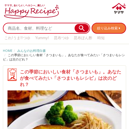
絞り込み検索
これ!うま!!つゆ
Yummy!
昆布つゆ
昆布ぽん酢
時短
リメイク
作り置き
基本の
HOME
みんなのお料理白書
この季節においしい食材「さつまいも」。あなたが食べてみたい「さつまいもレシ
ピ」は次のどれ？
この季節においしい食材「さつまいも」。あなた
が食べてみたい「さつまいもレシピ」は次のど
れ？