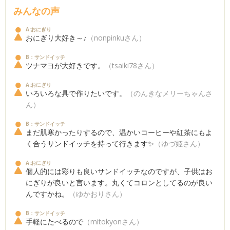
みんなの声
A:おにぎり
おにぎり大好き～♪
（nonpinkuさん）
B：サンドイッチ
ツナマヨが大好きです。
（tsaiki78さん）
A:おにぎり
いろいろな具で作りたいです。
（のんきなメリーちゃんさ
ん）
B：サンドイッチ
まだ肌寒かったりするので、温かいコーヒーや紅茶にもよ
く合うサンドイッチを持って行きます✨
（ゆづ姫さん）
A:おにぎり
個人的には彩りも良いサンドイッチなのですが、子供はお
にぎりが良いと言います。丸くてコロンとしてるのが良い
んですかね。
（ゆかおりさん）
B：サンドイッチ
手軽にたべるので
（mitokyonさん）