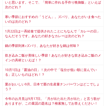
いと思います。そこで、「簡単に作れる手作り晩御飯」といえば
次のどれ？
寒い季節におすすめの「うどん」。ズバリ、あなたがいま食べた
いのは次のどれ？
1月22日は一斉給食で提供されたことにちなんで「カレーの日」
なんだそうです。あなたの好きなカレーは次のどれ？
鍋の季節到来♪ズバリ、あなたが好きな鍋は何味？
炊き込みご飯が美味しい季節！あなたが好きな炊き込みご飯のメ
インの具材といえば！？
10月1日は「醤油の日」！次の中で「塩分が低い順に並んでい
る」正しいものはどれ！？
栗がおいしい9月。日本で栗の生産量ナンバーワンはどこでしょ
う？
今年のお月見は9月17日。「月が出た出た月が出た」と言う歌が
ありますが、この童謡の題名は？検索無しでお答えください！