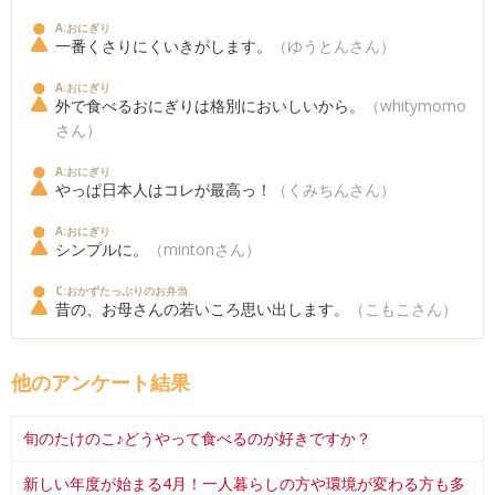
A:おにぎり
一番くさりにくいきがします。
（ゆうとんさん）
A:おにぎり
外で食べるおにぎりは格別においしいから。
（whitymomo
さん）
A:おにぎり
やっぱ日本人はコレが最高っ！
（くみちんさん）
A:おにぎり
シンプルに。
（mintonさん）
C:おかずたっぷりのお弁当
昔の、お母さんの若いころ思い出します。
（こもこさん）
他のアンケート結果
旬のたけのこ♪どうやって食べるのが好きですか？
新しい年度が始まる4月！一人暮らしの方や環境が変わる方も多