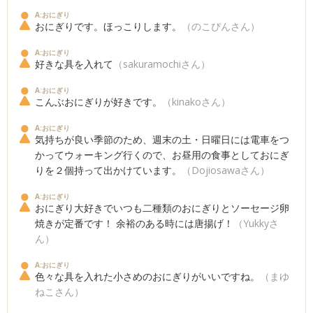
A:おにぎり
おにぎりです。ほっこりします。
（のこぴんさん）
A:おにぎり
好きな具を入れて
（sakuramochiさん）
A:おにぎり
こんぶおにぎりが好きです。
（kinakoさん）
A:おにぎり
気持ちが良い季節のため、週末の土・日曜日には電車をつ
かってウォーキング行くので、お昼用の食事としておにぎ
りを２個持って出かけています。
（Dojiosawaさん）
A:おにぎり
おにぎり大好きでいつも二種類のおにぎりとソーセージ卵
焼きが定番です！ 余裕のある時には唐揚げ！
（Yukkyさ
ん）
A:おにぎり
色々な具を入れた小さめのおにぎりがいいですね。
（まゆ
ねこさん）