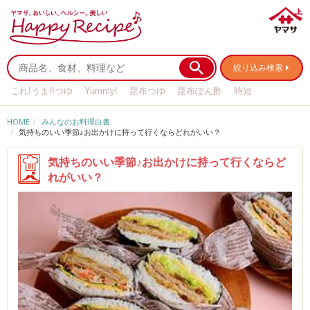
絞り込み検索
これ!うま!!つゆ
Yummy!
昆布つゆ
昆布ぽん酢
時短
リメイク
作り置き
基本の
HOME
みんなのお料理白書
気持ちのいい季節♪お出かけに持って行くならどれがいい？
気持ちのいい季節♪お出かけに持って行くならど
れがいい？