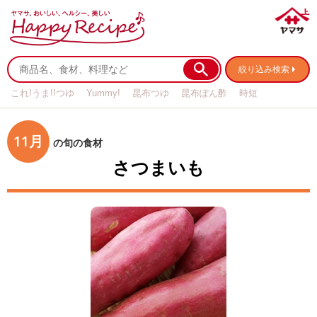
絞り込み検索
これ!うま!!つゆ
Yummy!
昆布つゆ
昆布ぽん酢
時短
リメイク
作り置き
基本の
11月
の旬の食材
さつまいも