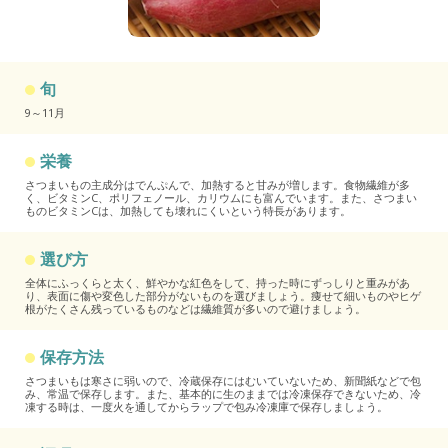
旬
9～11月
栄養
さつまいもの主成分はでんぷんで、加熱すると甘みが増します。食物繊維が多
く、ビタミンC、ポリフェノール、カリウムにも富んでいます。また、さつまい
ものビタミンCは、加熱しても壊れにくいという特長があります。
選び方
全体にふっくらと太く、鮮やかな紅色をして、持った時にずっしりと重みがあ
り、表面に傷や変色した部分がないものを選びましょう。痩せて細いものやヒゲ
根がたくさん残っているものなどは繊維質が多いので避けましょう。
保存方法
さつまいもは寒さに弱いので、冷蔵保存にはむいていないため、新聞紙などで包
み、常温で保存します。また、基本的に生のままでは冷凍保存できないため、冷
凍する時は、一度火を通してからラップで包み冷凍庫で保存しましょう。