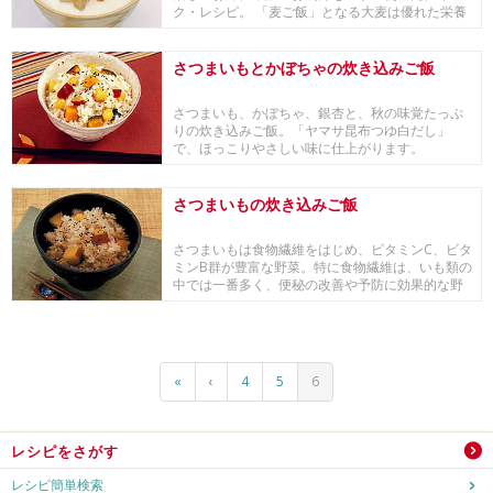
ク・レシピ。 「麦ご飯」となる大麦は優れた栄養
価を持つ...
さつまいもとかぼちゃの炊き込みご飯
さつまいも、かぼちゃ、銀杏と、秋の味覚たっぷ
りの炊き込みご飯。「ヤマサ昆布つゆ白だし」
で、ほっこりやさしい味に仕上がります。
さつまいもの炊き込みご飯
さつまいもは食物繊維をはじめ、ビタミンC、ビタ
ミンB群が豊富な野菜。特に食物繊維は、いも類の
中では一番多く、便秘の改善や予防に効果的な野
菜です...
«
‹
4
5
6
レシピをさがす
レシピ簡単検索