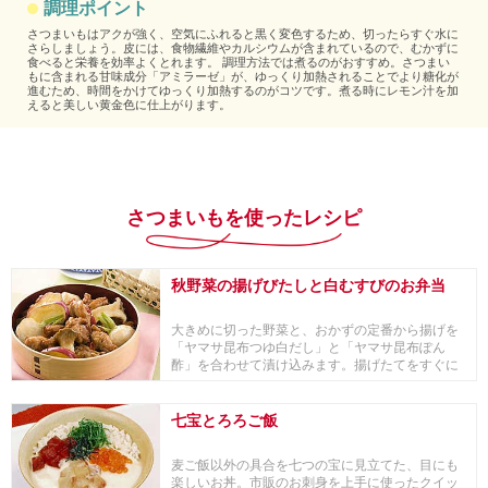
調理ポイント
さつまいもはアクが強く、空気にふれると黒く変色するため、切ったらすぐ水に
さらしましょう。皮には、食物繊維やカルシウムが含まれているので、むかずに
食べると栄養を効率よくとれます。 調理方法では煮るのがおすすめ。さつまい
もに含まれる甘味成分「アミラーゼ」が、ゆっくり加熱されることでより糖化が
進むため、時間をかけてゆっくり加熱するのがコツです。煮る時にレモン汁を加
えると美しい黄金色に仕上がります。
さつまいもを使ったレシピ
秋野菜の揚げびたしと白むすびのお弁当
大きめに切った野菜と、おかずの定番から揚げを
「ヤマサ昆布つゆ白だし」と「ヤマサ昆布ぽん
酢」を合わせて漬け込みます。揚げたてをすぐに
漬け込むこと...
七宝とろろご飯
麦ご飯以外の具合を七つの宝に見立てた、目にも
楽しいお丼。市販のお刺身を上手に使ったクイッ