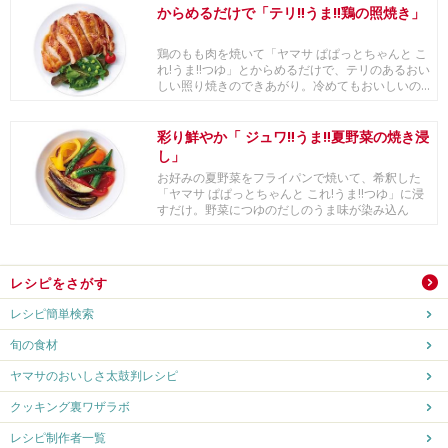
からめるだけで「テリ‼うま‼鶏の照焼き」
鶏のもも肉を焼いて「ヤマサ ぱぱっとちゃんと こ
れ!うま!!つゆ」とからめるだけで、テリのあるおい
しい照り焼きのできあがり。冷めてもおいしいの...
彩り鮮やか「 ジュワ‼うま‼夏野菜の焼き浸
し」
お好みの夏野菜をフライパンで焼いて、希釈した
「ヤマサ ぱぱっとちゃんと これ!うま!!つゆ」に浸
すだけ。野菜につゆのだしのうま味が染み込ん
だ、...
レシピをさがす
レシピ簡単検索
旬の食材
ヤマサのおいしさ太鼓判レシピ
クッキング裏ワザラボ
レシピ制作者一覧