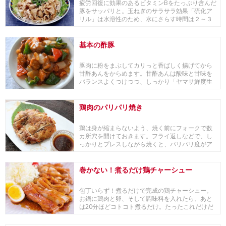
疲労回復に効果のあるビタミンBをたっぷり含んだ
豚をサッパリと。玉ねぎのサラサラ効果「硫化ア
リル」は水溶性のため、水にさらす時間は２～３
分にしま...
基本の酢豚
豚肉に粉をまぶしてカリっと香ばしく揚げてから
甘酢あんをからめます。甘酢あんは酸味と甘味を
バランスよくつけつつ、しっかり「ヤマサ鮮度生
活 特選丸...
鶏肉のパリパリ焼き
鶏は身が縮まらないよう、焼く前にフォークで数
カ所穴を開けておきます。フライ返しなどで、し
っかりとプレスしながら焼くと、パリパリ度がア
ップします！
巻かない！煮るだけ鶏チャーシュー
包丁いらず！煮るだけで完成の鶏チャーシュー。
お鍋に鶏肉と卵、そして調味料を入れたら、あと
は20分ほどコトコト煮るだけ。たったこれだけだ
けど、お...