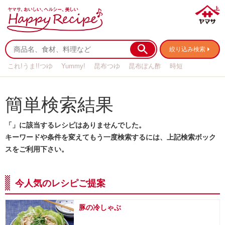
絞り込み検索
これ!うま!!つゆ
Yummy!
昆布つゆ
昆布ぽん酢
時短
リメイク
作り置き
基本の
簡単検索結果
「」に該当するレシピはありませんでした。
キーワードや条件を変えてもう一度検索するには、上記検索ボック
スをご利用下さい。
今人気のレシピご提案
豚の冷しゃぶ