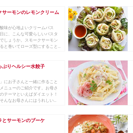
クサーモンのレモンクリーム
酸味が心地よいクリームパス
日に、こんな可愛らしいパスタ
でしょうか。スモークサーモン
ると巻いてローズ型にすること...
っぷりヘルシー水餃子
」にお子さんと一緒に作ること
メニューのご紹介です。お母さ
のテーマといえばダイエット！
そんなお母さんにはうれしい...
ラとサーモンのブーケ