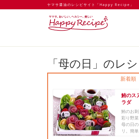
ヤマサ醤油のレシピサイト「Happy Recipe」
「母の日」のレシ
新着順
鮪のス
ラダ
鮪のお刺
彩り野菜
母の日の
リ。簡単