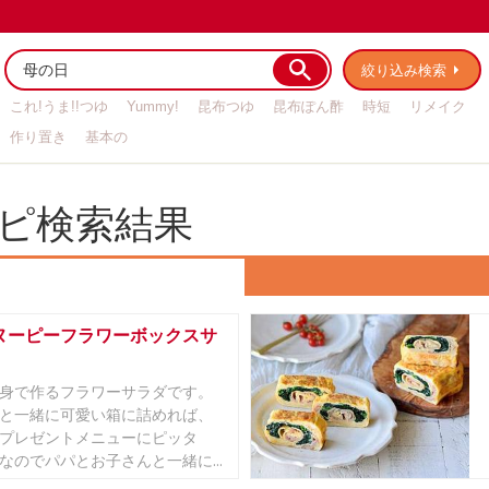
絞り込み検索
これ!うま!!つゆ
Yummy!
昆布つゆ
昆布ぽん酢
時短
リメイク
作り置き
基本の
ピ検索結果
ヌーピーフラワーボックスサ
身で作るフラワーサラダです。
と一緒に可愛い箱に詰めれば、
プレゼントメニューにピッタ
なのでパパとお子さんと一緒に...