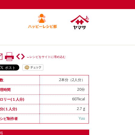
←レシピをサイトに埋め込む
2本分（2人分）
数
20分
理時間
607kcal
ロリー(１人分)
2.7 g
分(１人分)
Yuu
シピ制作者
料