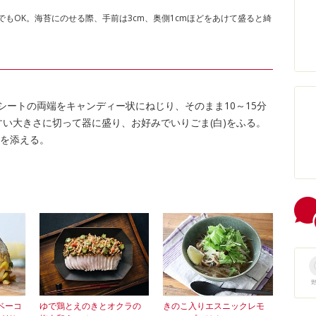
もOK。海苔にのせる際、手前は3cm、奥側1cmほどをあけて盛ると綺
シートの両端をキャンディー状にねじり、そのまま10～15分
い大きさに切って器に盛り、お好みでいりごま(白)をふる。
を添える。
ベーコ
ゆで鶏とえのきとオクラの
きのこ入りエスニックレモ