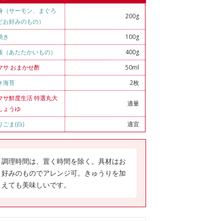
身（サーモン、まぐろ
200g
どお好みのもの）
焼き
100g
飯（あたたかいもの）
400g
マサ おまかせ酢
50ml
き海苔
2枚
マサ鮮度生活 特選丸大
適量
しょうゆ
りごま(白)
適宜
調理時間は、置く時間を除く。具材はお
好みのものでアレンジ可。きゅうりを加
えても美味しいです。