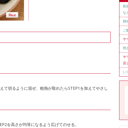
刺
な
卵
ご
ヤ
焼
ヤ
豆
い
えて切るように混ぜ、粗熱が取れたらSTEP1を加えてやさし
EP2を高さが均等になるよう広げてのせる。