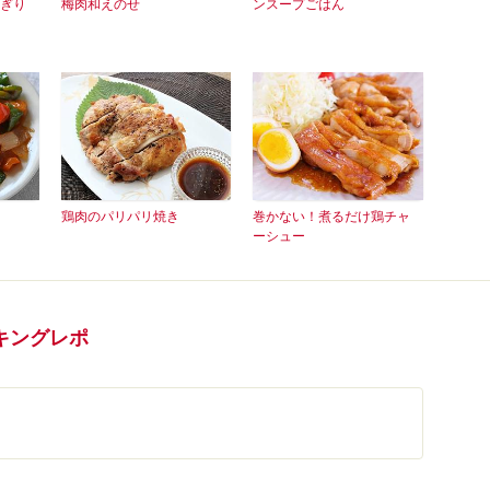
ぎり
梅肉和えのせ
ンスープごはん
鶏肉のパリパリ焼き
巻かない！煮るだけ鶏チャ
ーシュー
キングレポ