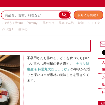
絞り込み検索
これ!うま!!つゆ
Yummy!
昆布つゆ
昆布ぽん酢
時短
リメイク
作り置き
基本の
不器用さんも作れる、どこを食べてもおい
人
しい散らし寿司風の巻き寿司。
「ヤマサ鮮
度生活 特選丸大豆しょうゆ」
の華やかな香
調
りと深いコクが素材の美味しさを引き立て
カ
ます。
塩
レ
材