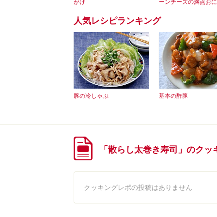
がけ
ーンチーズの満点おに
人気レシピランキング
豚の冷しゃぶ
基本の酢豚
「散らし太巻き寿司」のクッ
クッキングレポの投稿はありません