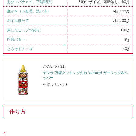
えび（バナメイ、下処理済）
6尾(中サイズ、頭殻無し、80g)
生かき（下処理、洗い済）
6個(100g)
ボイルほたて
7個(200g)
蒸しだこ（ブツ切り）
100g
固形バター
9g
とろけるチーズ
40g
このレシピは
ヤマサ 万能クッキングたれ Yummy! ガーリック&ペ
ッパー
を使っています
作り方