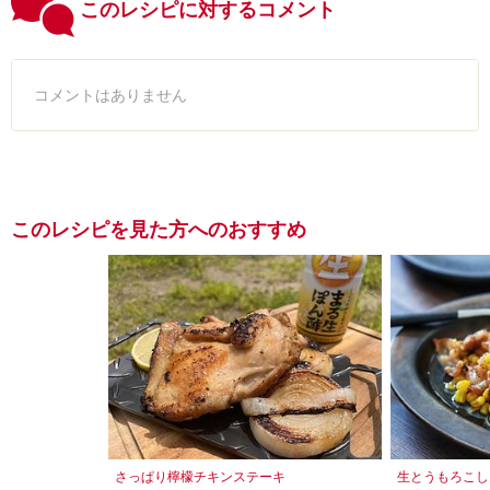
このレシピに対するコメント
コメントはありません
このレシピを見た方へのおすすめ
さっぱり檸檬チキンステーキ
生とうもろこし