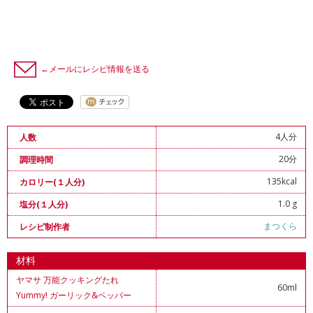
←メールにレシピ情報を送る
4人分
人数
20分
調理時間
135kcal
カロリー(１人分)
1.0 g
塩分(１人分)
まつくら
レシピ制作者
材料
ヤマサ 万能クッキングたれ
60ml
Yummy! ガーリック&ペッパー