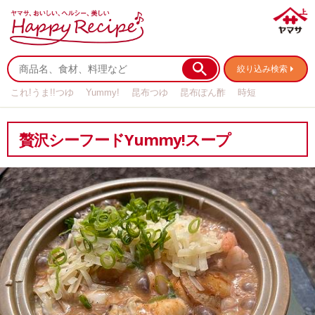
絞り込み検索
これ!うま!!つゆ
Yummy!
昆布つゆ
昆布ぽん酢
時短
リメイク
作り置き
基本の
贅沢シーフードYummy!スープ