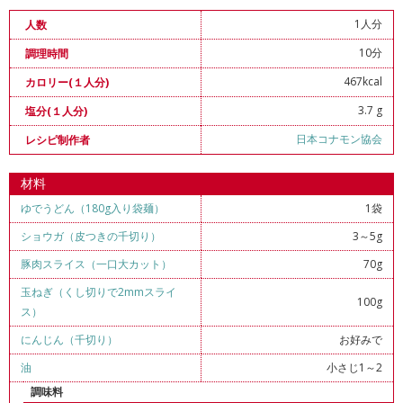
1人分
人数
10分
調理時間
467kcal
カロリー(１人分)
3.7 g
塩分(１人分)
日本コナモン協会
レシピ制作者
材料
ゆでうどん（180g入り袋麺）
1袋
ショウガ（皮つきの千切り）
3～5g
豚肉スライス（一口大カット）
70g
玉ねぎ（くし切りで2mmスライ
100g
ス）
にんじん（千切り）
お好みで
油
小さじ1～2
調味料