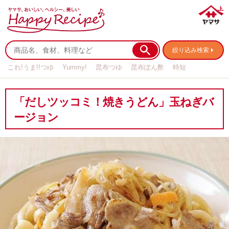
絞り込み検索
これ!うま!!つゆ
Yummy!
昆布つゆ
昆布ぽん酢
時短
リメイク
作り置き
基本の
「だしツッコミ！焼きうどん」玉ねぎバ
ージョン