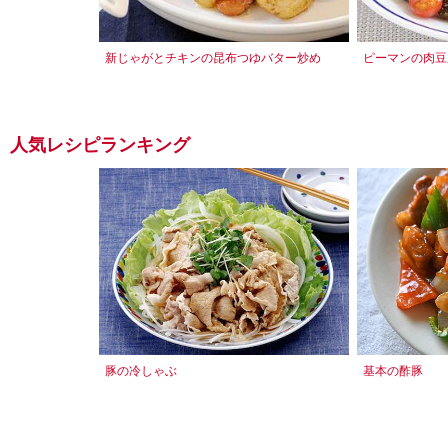
新じゃがとチキンの昆布つゆバター炒め
ピーマンの肉豆
人気レシピランキング
豚の冷しゃぶ
基本の酢豚