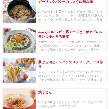
ガーリックバターのしょうゆ無水鍋
水を使わずに野菜から出るうま味や甘味で、しっ
かりおいしい鍋です。「ヤマサ鮮度生活 特選丸大
豆しょうゆ」を加えることでコクが出て、より食
材のおい...
みんなのレシピ：豚チーズとアボカドのレ
モンつゆとろろ蕎麦
アボカド入りのとろろそばに､カリッと焼いたチー
ズと豚ばら肉をトッピングします。レモン風味の
「ヤマサ昆布つゆストレート」がとても爽やか。
一度に４...
豚ばら肉とアスパラのスティックチーズ巻
き
スティックタイプはみんなでワイワイと手でつま
めてパーティーにピッタリ。脂が多いバラ肉を
「ヤマサ昆布ぽん酢」に浸し、チーズと豚肉の濃
厚な組み合わ...
焼うどん
いつもの焼きうどんがオイスターソースと「ヤマ
サ昆布ぽん酢」でコクまろに。