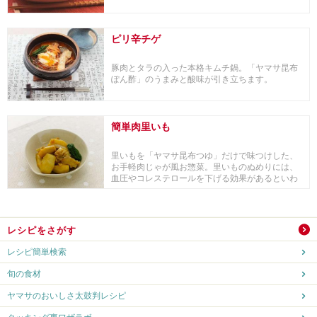
ピリ辛チゲ
豚肉とタラの入った本格キムチ鍋。「ヤマサ昆布
ぽん酢」のうまみと酸味が引き立ちます。
簡単肉里いも
里いもを「ヤマサ昆布つゆ」だけで味つけした、
お手軽肉じゃが風お惣菜。里いものぬめりには、
血圧やコレステロールを下げる効果があるといわ
れています。
レシピをさがす
レシピ簡単検索
旬の食材
ヤマサのおいしさ太鼓判レシピ