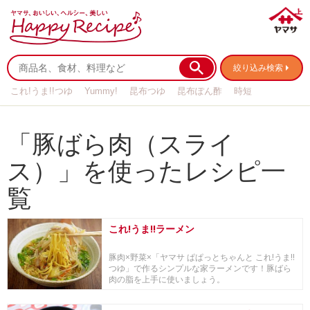
絞り込み検索
これ!うま!!つゆ
Yummy!
昆布つゆ
昆布ぽん酢
時短
リメイク
作り置き
基本の
「豚ばら肉（スライ
ス）」を使ったレシピ一
覧
これ!うま!!ラーメン
豚肉×野菜×「ヤマサ ぱぱっとちゃんと これ!うま!!
つゆ」で作るシンプルな家ラーメンです！豚ばら
肉の脂を上手に使いましょう。