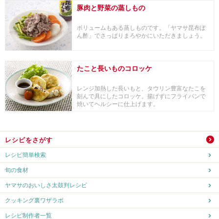
豚肉と野菜の蒸しもの
ボリュームもある蒸しものです。「ヤマサ昆布ぽ
ん酢」でさっぱりまろやかにいただきましょう。
たこと長いものコロッケ
レンジ加熱した長いもと、タウリン豊富なたこを
刻んで具にしたコロッケ。揚げずにフライパンで
焼いてヘルシーに仕上げます。
レシピをさがす
レシピ簡単検索
旬の食材
ヤマサのおいしさ太鼓判レシピ
クッキング裏ワザラボ
レシピ制作者一覧