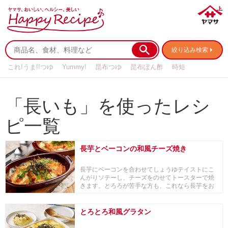
絞り込み検索
これ!うま!!つゆ
Yummy!
昆布つゆ
昆布ぽん酢
時短
リメイク
作り置き
基本の
「長いも」を使ったレシ
ピ一覧
長芋とベーコンの和風チーズ焼き
長芋にベーコンを合わせてしょうゆテイストにこ
んがりソテーし、チーズをのせてトースターで焼
きます。とろろが苦手な方も、これなら長芋をお
いしく楽し...
とろとろ和風グラタン