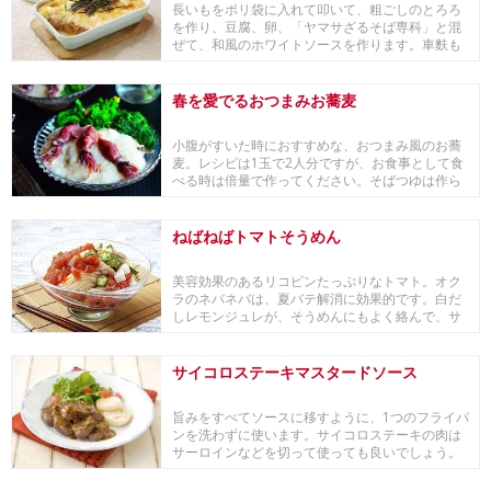
長いもをポリ袋に入れて叩いて、粗ごしのとろろ
を作り、豆腐、卵、「ヤマサざるそば専科」と混
ぜて、和風のホワイトソースを作ります。車麩も
「ヤマサざ...
春を愛でるおつまみお蕎麦
小腹がすいた時におすすめな、おつまみ風のお蕎
麦。レシピは1玉で2人分ですが、お食事として食
べる時は倍量で作ってください。そばつゆは作ら
ず、長芋...
ねばねばトマトそうめん
美容効果のあるリコピンたっぷりなトマト。オク
ラのネバネバは、夏バテ解消に効果的です。白だ
しレモンジュレが、そうめんにもよく絡んで、サ
ッパリ美味...
サイコロステーキマスタードソース
旨みをすべてソースに移すように、1つのフライパ
ンを洗わずに使います。サイコロステーキの肉は
サーロインなどを切って使っても良いでしょう。