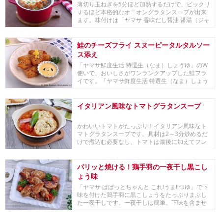
薄切り玉ねぎを5分ほど加熱するだけで、ビックリ
するほど本格的なオニオングラタンスープが出来
ます。味付けは「ヤマサ 香味だし醤油 醤湯（ジャ
ンタ...
鮭のチーズフライ スヌーピータルタルソー
ス添え
「ヤマサ鮮度生活 特選生（なま）しょうゆ」のW
使いで、おいしさがワンランクアップした鮭フラ
イです。「ヤマサ鮮度生活 特選生（なま）しょう
ゆ」で...
イタリアン風味なトマトグラタンスープ
かわいいトマトがたっぷり！イタリアン風味なト
マトグラタンスープです。具材は2～3分炒めるだ
けで煮込む必要なし、トマトは最後に加えてフレ
ッシュ感...
パリッと焼ける！鶏手羽の一夜干し黒こし
ょう味
「ヤマサ ぱぱっとちゃんと これ!うま!!つゆ」で下
味を付けた鶏手羽に黒こしょうをたっぷりまぶし
た一夜干しです。一夜干しは簡単、下味を含ませ
た...