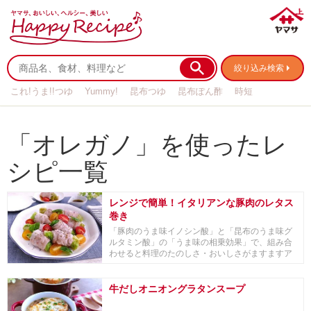
絞り込み検索
これ!うま!!つゆ
Yummy!
昆布つゆ
昆布ぽん酢
時短
リメイク
作り置き
基本の
「オレガノ」を使ったレ
シピ一覧
レンジで簡単！イタリアンな豚肉のレタス
巻き
「豚肉のうま味イノシン酸」と「昆布のうま味グ
ルタミン酸」の「うま味の相乗効果」で、組み合
わせると料理のたのしさ・おいしさがますますア
ップする ...
牛だしオニオングラタンスープ