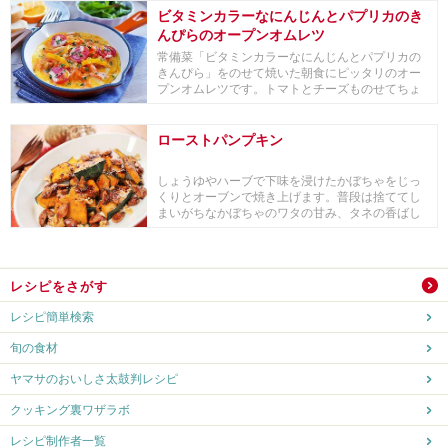
ビタミンカラーなにんじんとパプリカのき
んぴらのオープンオムレツ
常備菜「ビタミンカラーなにんじんとパプリカの
きんぴら」をのせて焼いた朝食にピッタリのオー
プンオムレツです。トマトとチーズものせてちょ
っとオシャ...
ローストパンプキン
しょうゆやハーブで下味を浸けたかぼちゃをじっ
くりとオーブンで焼き上げます。普段は捨ててし
まいがちなかぼちゃのワタの甘み、タネの香ばし
さもまるご...
レシピをさがす
レシピ簡単検索
旬の食材
ヤマサのおいしさ太鼓判レシピ
クッキング裏ワザラボ
レシピ制作者一覧