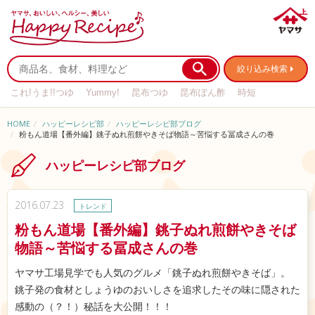
絞り込み検索
これ!うま!!つゆ
Yummy!
昆布つゆ
昆布ぽん酢
時短
リメイク
作り置き
基本の
HOME
ハッピーレシピ部
ハッピーレシピ部ブログ
粉もん道場【番外編】銚子ぬれ煎餅やきそば物語～苦悩する冨成さんの巻
ハッピーレシピ部ブログ
2016.07.23
トレンド
粉もん道場【番外編】銚子ぬれ煎餅やきそば
物語～苦悩する冨成さんの巻
ヤマサ工場見学でも人気のグルメ「銚子ぬれ煎餅やきそば」。
銚子発の食材としょうゆのおいしさを追求したその味に隠された
感動の（？！）秘話を大公開！！！