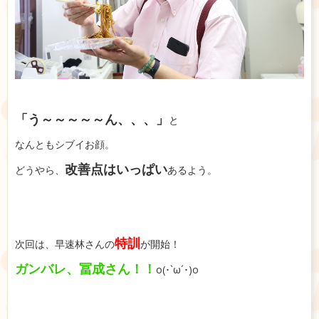
「う～～～～～ん、、、」
と
なんともシブイお顔。
改善点はいっぱい
どうやら、
あるよう。
特訓
次回は、早速林さんの
が開始！
ガンバレ、冨成さん！！
o(･`ω´･)o