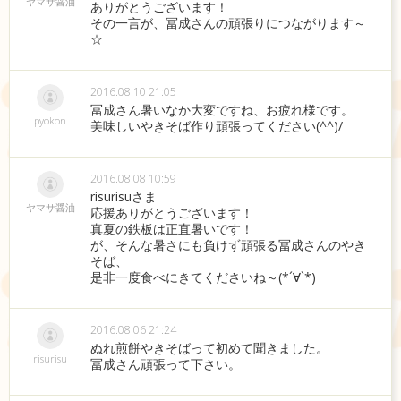
ヤマサ醤油
ありがとうございます！
その一言が、冨成さんの頑張りにつながります～
☆
2016.08.10 21:05
冨成さん暑いなか大変ですね、お疲れ様です。
pyokon
美味しいやきそば作り頑張ってください(^^)/
2016.08.08 10:59
risurisuさま
ヤマサ醤油
応援ありがとうございます！
真夏の鉄板は正直暑いです！
が、そんな暑さにも負けず頑張る冨成さんのやき
そば、
是非一度食べにきてくださいね～(*´∀`*)
2016.08.06 21:24
ぬれ煎餅やきそばって初めて聞きました。
risurisu
冨成さん頑張って下さい。