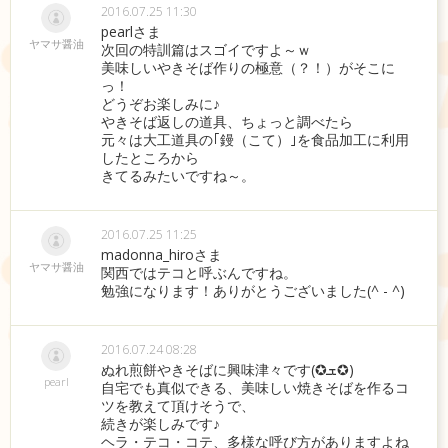
2016.07.25 11:30
pearlさま
ヤマサ醤油
次回の特訓篇はスゴイですよ～ｗ
美味しいやきそば作りの極意（？！）がそこに
っ！
どうぞお楽しみに♪
やきそば返しの道具、ちょっと調べたら
元々は大工道具の｢鏝（こて）｣を食品加工に利用
したところから
きてるみたいですね～。
2016.07.25 11:25
madonna_hiroさま
ヤマサ醤油
関西ではテコと呼ぶんですね。
勉強になります！ありがとうございました(^ - ^)
2016.07.24 08:28
ぬれ煎餅やきそばに興味津々です(✪ܫ✪)
pearl
自宅でも真似できる、美味しい焼きそばを作るコ
ツを教えて頂けそうで、
続きが楽しみです♪
ヘラ・テコ・コテ、多様な呼び方がありますよね