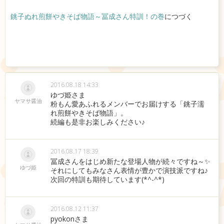
銚子ぬれ煎餅やきそば物語～冨成さん特訓！の巻
につづく
2016.08.18 14:33
ゆづ姫さま
ヤマサ醤油
粉もん愛あふれるメンバーでお届けする「銚子濡
れ煎餅やきそば物語」。
続編も是非お楽しみください♪
2016.08.17 18:39
冨成さんをはじめ新たな登場人物が続々ですね～✨
ゆづ姫
それにしてもみなさん表情が豊かで演技派ですね♪
次回の特訓も期待しています(*^-^*)
2016.08.12 11:37
pyokonさま