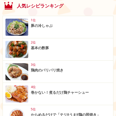
人気レシピランキング
1位
豚の冷しゃぶ
2位
基本の酢豚
3位
鶏肉のパリパリ焼き
4位
巻かない！煮るだけ鶏チャーシュー
5位
からめるだけで「テリ‼うま‼鶏の照焼き」