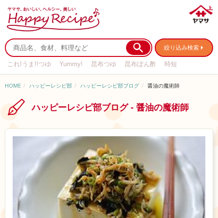
絞り込み検索
これ!うま!!つゆ
Yummy!
昆布つゆ
昆布ぽん酢
時短
リメイク
作り置き
基本の
HOME
ハッピーレシピ部
ハッピーレシピ部ブログ
醤油の魔術師
ハッピーレシピ部ブログ - 醤油の魔術師