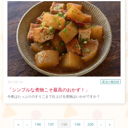
醤油の魔術師
2017.05.14
「シンプルな煮物こそ最高のおかず！」
今夜はたっぷりのすりごまで仕上げる煮物はいかがですか？
«
‹
196
197
198
199
200
›
»