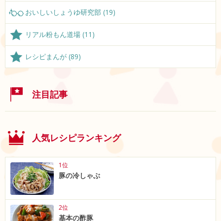
おいしいしょうゆ研究部 (19)
リアル粉もん道場 (11)
レシピまんが (89)
注目記事
人気レシピランキング
1位
豚の冷しゃぶ
2位
基本の酢豚