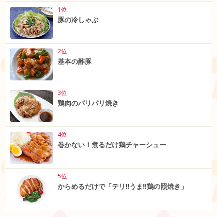
1位
豚の冷しゃぶ
2位
基本の酢豚
3位
鶏肉のパリパリ焼き
4位
巻かない！煮るだけ鶏チャーシュー
5位
からめるだけで「テリ‼うま‼鶏の照焼き」