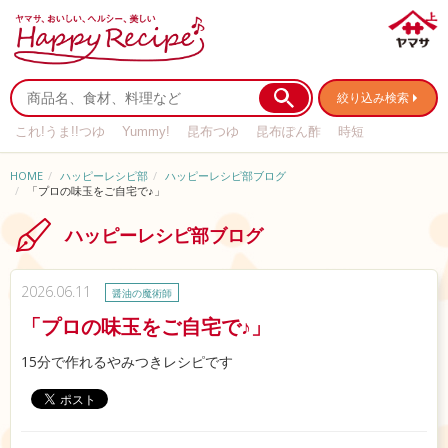
絞り込み検索
これ!うま!!つゆ
Yummy!
昆布つゆ
昆布ぽん酢
時短
リメイク
作り置き
基本の
HOME
ハッピーレシピ部
ハッピーレシピ部ブログ
「プロの味玉をご自宅で♪」
ハッピーレシピ部ブログ
2026.06.11
醤油の魔術師
「プロの味玉をご自宅で♪」
15分で作れるやみつきレシピです