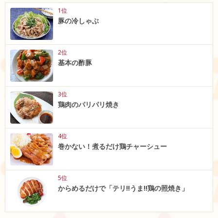
1位
豚の冷しゃぶ
2位
基本の酢豚
3位
鶏肉のパリパリ焼き
4位
巻かない！煮るだけ鶏チャーシュー
5位
からめるだけで「テリ‼うま‼鶏の照焼き」