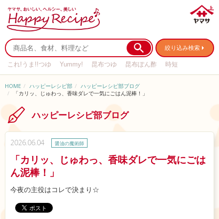
絞り込み検索
これ!うま!!つゆ
Yummy!
昆布つゆ
昆布ぽん酢
時短
リメイク
作り置き
基本の
HOME
ハッピーレシピ部
ハッピーレシピ部ブログ
「カリッ、じゅわっ、香味ダレで一気にごはん泥棒！」
ハッピーレシピ部ブログ
2026.06.04
醤油の魔術師
「カリッ、じゅわっ、香味ダレで一気にごは
ん泥棒！」
今夜の主役はコレで決まり☆