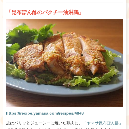
「昆布ぽん酢のパクチー油淋鶏」
https://recipe.yamasa.com/recipes/4843
皮はパリッとジューシーに焼いた鶏肉に、
「ヤマサ昆布ぽん酢」