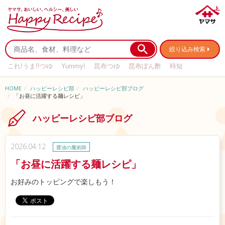
絞り込み検索
これ!うま!!つゆ
Yummy!
昆布つゆ
昆布ぽん酢
時短
リメイク
作り置き
基本の
HOME
ハッピーレシピ部
ハッピーレシピ部ブログ
「お昼に活躍する麺レシピ」
ハッピーレシピ部ブログ
2026.04.12
醤油の魔術師
「お昼に活躍する麺レシピ」
お好みのトッピングで楽しもう！