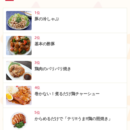
1位
豚の冷しゃぶ
2位
基本の酢豚
3位
鶏肉のパリパリ焼き
4位
巻かない！煮るだけ鶏チャーシュー
5位
からめるだけで「テリ‼うま‼鶏の照焼き」