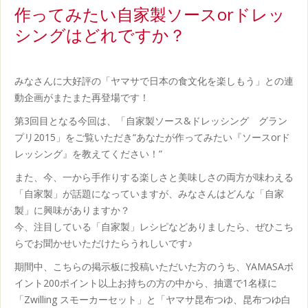
白
作ってみたい自家製ソースorドレッ
書
シングはどれですか？
みなさんに大好評の「ヤマサで日本の食文化を楽しもう」との連
動企画がまたまた再登場です！
第3回目となる今回は、「自家製ソース&ドレッシング グラン
プリ2015」をご覧いただき“あなたが作ってみたい『ソースorド
レッシング』を教えてください！”
また、今、一から手作りする楽しさと美味しさの両方が味わえる
「自家製」が話題になっていますが、みなさんはどんな「自家
製」に興味がありますか？
今、注目している「自家製」レシピなどありましたら、ぜひこち
らでお聞かせいただけたらうれしいです♪
期間中、こちらの掲示板に投稿いただいた方のうち、YAMASAポ
イント200ポイント以上お持ちの方の中から、抽選で1名様に
「Zwilling スモーカーセット」と「ヤマサ昆布つゆ、昆布つゆ白