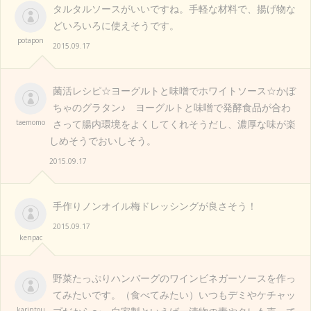
タルタルソースがいいですね。手軽な材料で、揚げ物な
どいろいろに使えそうです。
potapon
2015.09.17
菌活レシピ☆ヨーグルトと味噌でホワイトソース☆かぼ
ちゃのグラタン♪ ヨーグルトと味噌で発酵食品が合わ
taemomo
さって腸内環境をよくしてくれそうだし、濃厚な味が楽
しめそうでおいしそう。
2015.09.17
手作りノンオイル梅ドレッシングが良さそう！
2015.09.17
kenpac
野菜たっぷりハンバーグのワインビネガーソースを作っ
てみたいです。（食べてみたい）いつもデミやケチャッ
karintou