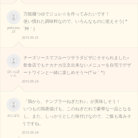
万能麺つゆでジュレ☆を作ってみたいです！
使い慣れた調味料なので、いろんなものに使えそう( *
yoshizou
´艸｀)
23
2015.09.25
チーズソースでフルーツサラダピザにそそられました♪
飲食店でもナカナカ注文出来ないメニューを自宅でデザ
ぽいんぽ
ートワインと一緒に楽しめそう〜(*´ω｀*)
いん
2015.09.24
「鶏から、ナンプラーねぎだれ♪」が美味しそう！
いつもの鶏唐揚げも、このねぎだれで豪華な一品となる
ねじばな
し、また、しっかりとした味付けなので、ご飯も進みそ
うですね。
2015.09.24