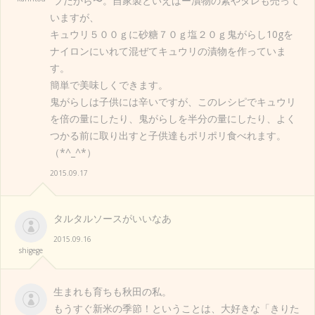
プだから〜。自家製といえばー漬物の素やタレも売って
いますが、
キュウリ５００ｇに砂糖７０ｇ塩２０ｇ鬼がらし10gを
ナイロンにいれて混ぜてキュウリの漬物を作っていま
す。
簡単で美味しくできます。
鬼がらしは子供には辛いですが、このレシピでキュウリ
を倍の量にしたり、鬼がらしを半分の量にしたり、よく
つかる前に取り出すと子供達もポリポリ食べれます。
（*^_^*）
2015.09.17
タルタルソースがいいなあ
2015.09.16
shigege
生まれも育ちも秋田の私。
もうすぐ新米の季節！ということは、大好きな「きりた