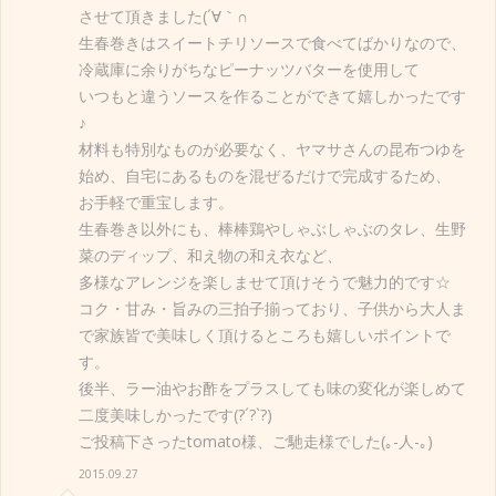
させて頂きました(´∀｀∩
生春巻きはスイートチリソースで食べてばかりなので、
冷蔵庫に余りがちなピーナッツバターを使用して
いつもと違うソースを作ることができて嬉しかったです
♪
材料も特別なものが必要なく、ヤマサさんの昆布つゆを
始め、自宅にあるものを混ぜるだけで完成するため、
お手軽で重宝します。
生春巻き以外にも、棒棒鶏やしゃぶしゃぶのタレ、生野
菜のディップ、和え物の和え衣など、
多様なアレンジを楽しませて頂けそうで魅力的です☆
コク・甘み・旨みの三拍子揃っており、子供から大人ま
で家族皆で美味しく頂けるところも嬉しいポイントで
す。
後半、ラー油やお酢をプラスしても味の変化が楽しめて
二度美味しかったです(?´?`?)
ご投稿下さったtomato様、ご馳走様でした(｡-人-｡)
2015.09.27