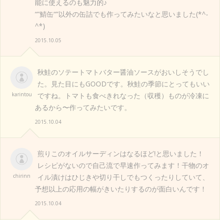
能に使えるのも魅力的♪
“”鯖缶“”以外の缶詰でも作ってみたいなと思いました(*^-
^*)
2015.10.05
秋鮭のソテートマトバター醤油ソースがおいしそうでし
た。見た目にもGOODです。秋鮭の季節にとってもいい
karintou
ですね。トマトも食べきれなった（収穫）ものが冷凍に
あるから〜作ってみたいです。
2015.10.04
煎りこのオイルサーディンはなるほど!と思いました！
レシピがないので自己流で早速作ってみます！干物のオ
chirinn
イル漬けはひじきや切り干しでもつくったりしていて、
予想以上の応用の幅がきいたりするのが面白いんです！
2015.10.04