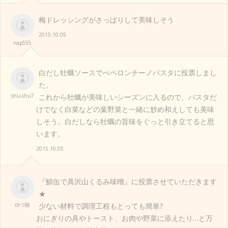
梅ドレッシングがさっぱりして美味しそう
2015.10.05
nap555
白だし牡蠣ソースでぺペロンチーノパスタに投票しまし
た。
shu-shu7
これから牡蠣が美味しいシーズンに入るので、パスタだ
けでなく白菜などの葉野菜と一緒に炒め和えしても美味
しそう。白だしなら牡蠣の旨味をぐっと引き立てると思
います。
2015.10.05
『鯖缶で具沢山くるみ味噌』に投票させていただきます
★
ゆづ姫
少ない材料で調理工程もとっても簡単?
おにぎりの具やトースト、お肉や野菜に添えたり…と万