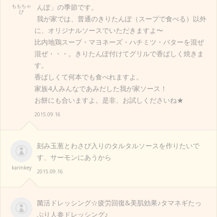
ももちゃ
んぽ」の季節です。
び
我が家では、普通のきりたんぽ（スープで食べる）以外
に、オリジナルソースでいただきますよ〜
比内地鶏スープ・マヨネーズ・ハチミツ・バターを混ぜ
混ぜ・・・。きりたんぽ付けてグリルで香ばしく焼きま
す。
香ばしくて何本でも食べれますよ。
家族4人みんなであみだした我が家ソース！
お餅にも合いますよ。是非、お試しくださいね★
2015.09.16
刻み玉葱とわさび入りのタルタルソースを作りたいで
す、サーモンにあうから
karinkey
2015.09.16
菌活ドレッシング☆疲労回復&美肌効果♪タマネギたっ
ぷり人参ドレッシング♪