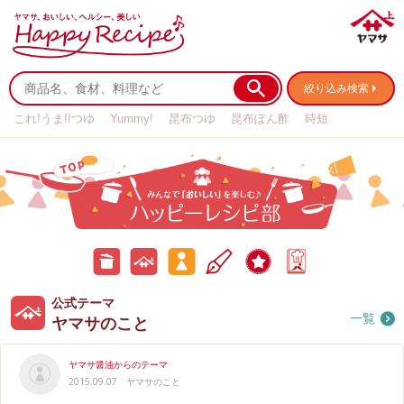
絞り込み検索
これ!うま!!つゆ
Yummy!
昆布つゆ
昆布ぽん酢
時短
リメイク
作り置き
基本の
公
公
みんなのテーマ
ハ
キャンペーン
ア
式
式
ッ
ン
テ
テ
ピ
ケ
ー
ー
ー
ー
マ
マ
レ
ト
公式テーマ
お
ヤ
み
シ
一覧
ピ
ヤマサのこと
料
マ
ん
部
理
サ
な
ブ
の
の
ロ
こ
お
ヤマサ醤油からのテーマ
グ
と
料
2015.09.07
ヤマサのこと
理